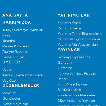
ANA SAYFA
YATIRIMCILAR
HAKKIMIZDA
Yatırımcı Köşesi
Yatırımcı Hakları
Türkiye Sermaye Piyasaları
Yatırımcı Temel Bilgilendirme
Birliği
Yatırımcılar İçin Altın Kurallar
Yönetim
Yatırımcı Algı Araştırmaları
Meslek Komiteleri
YAYINLAR
Faaliyet Raporları
Genel Kurullar
Sermaye Piyasasında
ÜYELER
Gündem
Gösterge
Üyeler
Türkiye Sermaye Piyasası
Kamuyu Aydınlatma Formu
Raporu
Üye Özel
Kripto Varlık Piyasası
DÜZENLEMELER
Sürdürülebilirlik
Mevzuat
Konulara Göre Makaleler
Genelgeler
Diğer Araştırma Yayınları
Genel Mektuplar