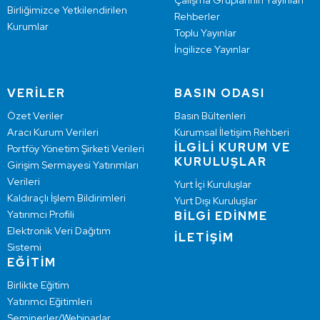
Çalışma Gruplarının Yayınları
Birliğimizce Yetkilendirilen
Rehberler
Kurumlar
Toplu Yayınlar
İngilizce Yayınlar
VERİLER
BASIN ODASI
Özet Veriler
Basın Bültenleri
Aracı Kurum Verileri
Kurumsal İletişim Rehberi
İLGİLİ KURUM VE
Portföy Yönetim Şirketi Verileri
KURULUŞLAR
Girişim Sermayesi Yatırımları
Verileri
Yurt İçi Kuruluşlar
Kaldıraçlı İşlem Bildirimleri
Yurt Dışı Kuruluşlar
Yatırımcı Profili
BİLGİ EDİNME
Elektronik Veri Dağıtım
İLETİŞİM
Sistemi
EĞİTİM
Birlikte Eğitim
Yatırımcı Eğitimleri
Seminerler/Webinarlar