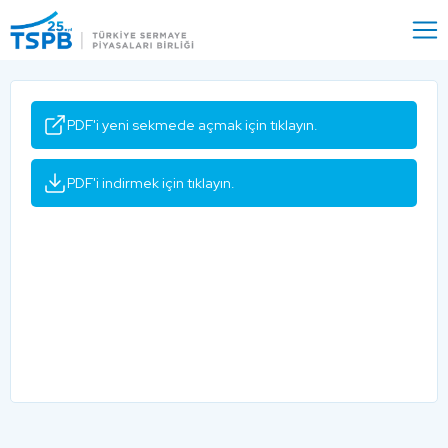
Menu
Close
PDF'i yeni sekmede açmak için tıklayın.
PDF'i indirmek için tıklayın.