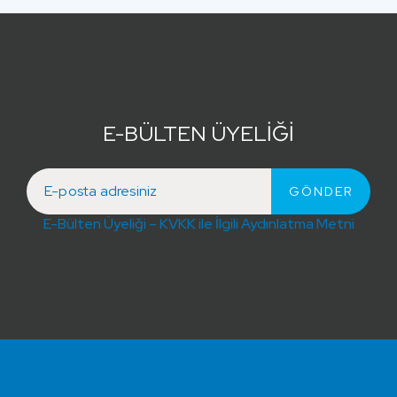
E-BÜLTEN ÜYELİĞİ
E-Bülten Üyeliği – KVKK ile İlgili Aydınlatma Metni