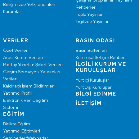
Çalışma Gruplarının Yayınları
Birliğimizce Yetkilendirilen
Rehberler
Kurumlar
Toplu Yayınlar
İngilizce Yayınlar
VERİLER
BASIN ODASI
Özet Veriler
Basın Bültenleri
Aracı Kurum Verileri
Kurumsal İletişim Rehberi
İLGİLİ KURUM VE
Portföy Yönetim Şirketi Verileri
KURULUŞLAR
Girişim Sermayesi Yatırımları
Verileri
Yurt İçi Kuruluşlar
Kaldıraçlı İşlem Bildirimleri
Yurt Dışı Kuruluşlar
Yatırımcı Profili
BİLGİ EDİNME
Elektronik Veri Dağıtım
İLETİŞİM
Sistemi
EĞİTİM
Birlikte Eğitim
Yatırımcı Eğitimleri
Seminerler/Webinarlar