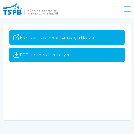
Menu
Close
PDF'i yeni sekmede açmak için tıklayın.
PDF'i indirmek için tıklayın.