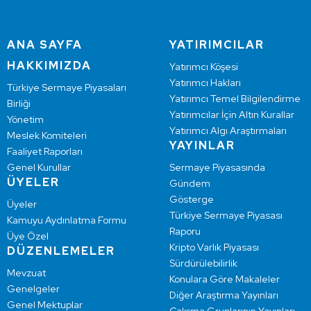
ANA SAYFA
YATIRIMCILAR
HAKKIMIZDA
Yatırımcı Köşesi
Yatırımcı Hakları
Türkiye Sermaye Piyasaları
Yatırımcı Temel Bilgilendirme
Birliği
Yatırımcılar İçin Altın Kurallar
Yönetim
Yatırımcı Algı Araştırmaları
Meslek Komiteleri
YAYINLAR
Faaliyet Raporları
Genel Kurullar
Sermaye Piyasasında
ÜYELER
Gündem
Gösterge
Üyeler
Türkiye Sermaye Piyasası
Kamuyu Aydınlatma Formu
Raporu
Üye Özel
Kripto Varlık Piyasası
DÜZENLEMELER
Sürdürülebilirlik
Mevzuat
Konulara Göre Makaleler
Genelgeler
Diğer Araştırma Yayınları
Genel Mektuplar