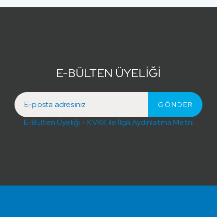
E-BÜLTEN ÜYELİĞİ
E-Bülten Üyeliği – KVKK ile İlgili Aydınlatma Metni