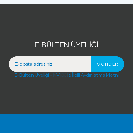
E-BÜLTEN ÜYELİĞİ
E-Bülten Üyeliği – KVKK ile İlgili Aydınlatma Metni