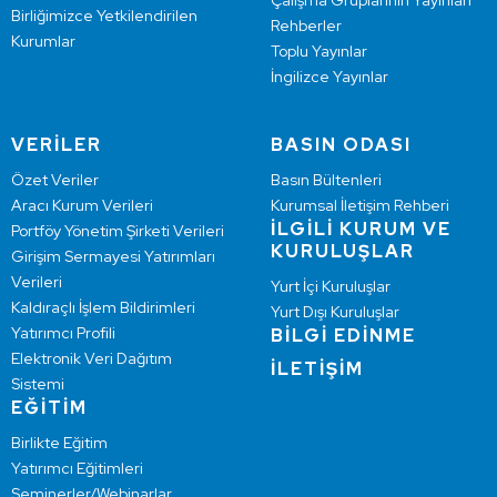
Çalışma Gruplarının Yayınları
Birliğimizce Yetkilendirilen
Rehberler
Kurumlar
Toplu Yayınlar
İngilizce Yayınlar
VERİLER
BASIN ODASI
Özet Veriler
Basın Bültenleri
Aracı Kurum Verileri
Kurumsal İletişim Rehberi
İLGİLİ KURUM VE
Portföy Yönetim Şirketi Verileri
KURULUŞLAR
Girişim Sermayesi Yatırımları
Verileri
Yurt İçi Kuruluşlar
Kaldıraçlı İşlem Bildirimleri
Yurt Dışı Kuruluşlar
Yatırımcı Profili
BİLGİ EDİNME
Elektronik Veri Dağıtım
İLETİŞİM
Sistemi
EĞİTİM
Birlikte Eğitim
Yatırımcı Eğitimleri
Seminerler/Webinarlar