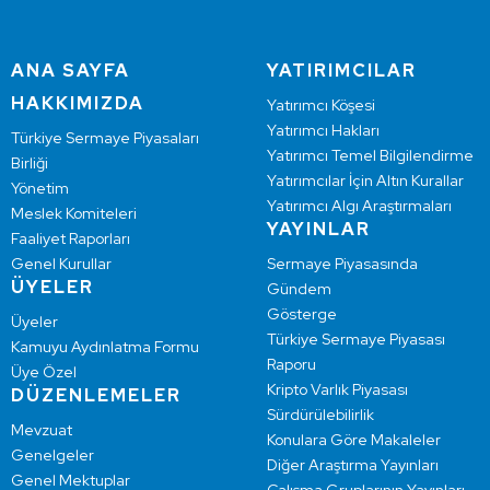
ANA SAYFA
YATIRIMCILAR
HAKKIMIZDA
Yatırımcı Köşesi
Yatırımcı Hakları
Türkiye Sermaye Piyasaları
Yatırımcı Temel Bilgilendirme
Birliği
Yatırımcılar İçin Altın Kurallar
Yönetim
Yatırımcı Algı Araştırmaları
Meslek Komiteleri
YAYINLAR
Faaliyet Raporları
Genel Kurullar
Sermaye Piyasasında
ÜYELER
Gündem
Gösterge
Üyeler
Türkiye Sermaye Piyasası
Kamuyu Aydınlatma Formu
Raporu
Üye Özel
Kripto Varlık Piyasası
DÜZENLEMELER
Sürdürülebilirlik
Mevzuat
Konulara Göre Makaleler
Genelgeler
Diğer Araştırma Yayınları
Genel Mektuplar