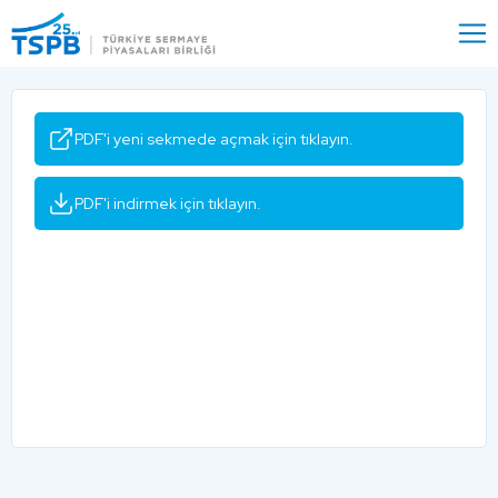
Menu
Close
PDF'i yeni sekmede açmak için tıklayın.
PDF'i indirmek için tıklayın.