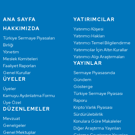
ANA SAYFA
YATIRIMCILAR
HAKKIMIZDA
Yatırımcı Köşesi
Yatırımcı Hakları
Türkiye Sermaye Piyasaları
Yatırımcı Temel Bilgilendirme
Birliği
Yatırımcılar İçin Altın Kurallar
Yönetim
Yatırımcı Algı Araştırmaları
Meslek Komiteleri
YAYINLAR
Faaliyet Raporları
Genel Kurullar
Sermaye Piyasasında
ÜYELER
Gündem
Gösterge
Üyeler
Türkiye Sermaye Piyasası
Kamuyu Aydınlatma Formu
Raporu
Üye Özel
Kripto Varlık Piyasası
DÜZENLEMELER
Sürdürülebilirlik
Mevzuat
Konulara Göre Makaleler
Genelgeler
Diğer Araştırma Yayınları
Genel Mektuplar