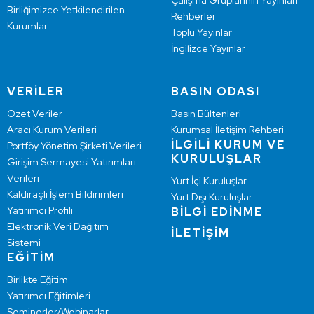
Çalışma Gruplarının Yayınları
Birliğimizce Yetkilendirilen
Rehberler
Kurumlar
Toplu Yayınlar
İngilizce Yayınlar
VERİLER
BASIN ODASI
Özet Veriler
Basın Bültenleri
Aracı Kurum Verileri
Kurumsal İletişim Rehberi
İLGİLİ KURUM VE
Portföy Yönetim Şirketi Verileri
KURULUŞLAR
Girişim Sermayesi Yatırımları
Verileri
Yurt İçi Kuruluşlar
Kaldıraçlı İşlem Bildirimleri
Yurt Dışı Kuruluşlar
Yatırımcı Profili
BİLGİ EDİNME
Elektronik Veri Dağıtım
İLETİŞİM
Sistemi
EĞİTİM
Birlikte Eğitim
Yatırımcı Eğitimleri
Seminerler/Webinarlar