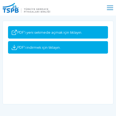
Menu
Close
PDF'i yeni sekmede açmak için tıklayın.
PDF'i indirmek için tıklayın.