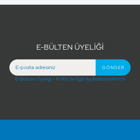
E-BÜLTEN ÜYELİĞİ
E-Bülten Üyeliği – KVKK ile İlgili Aydınlatma Metni