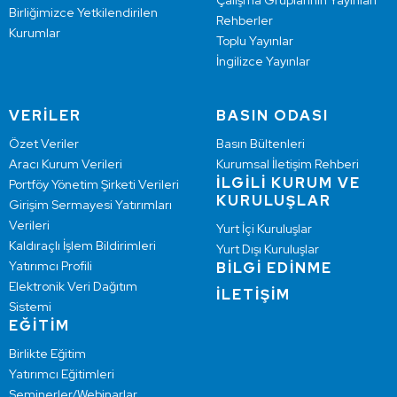
Çalışma Gruplarının Yayınları
Birliğimizce Yetkilendirilen
Rehberler
Kurumlar
Toplu Yayınlar
İngilizce Yayınlar
VERİLER
BASIN ODASI
Özet Veriler
Basın Bültenleri
Aracı Kurum Verileri
Kurumsal İletişim Rehberi
İLGİLİ KURUM VE
Portföy Yönetim Şirketi Verileri
KURULUŞLAR
Girişim Sermayesi Yatırımları
Verileri
Yurt İçi Kuruluşlar
Kaldıraçlı İşlem Bildirimleri
Yurt Dışı Kuruluşlar
Yatırımcı Profili
BİLGİ EDİNME
Elektronik Veri Dağıtım
İLETİŞİM
Sistemi
EĞİTİM
Birlikte Eğitim
Yatırımcı Eğitimleri
Seminerler/Webinarlar