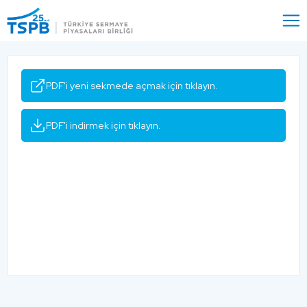
Menu
Close
PDF'i yeni sekmede açmak için tıklayın.
PDF'i indirmek için tıklayın.