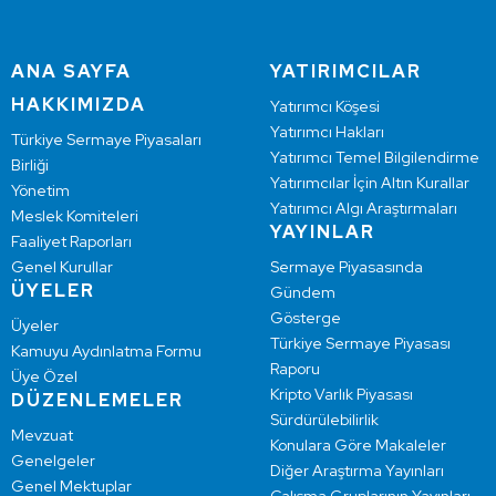
ANA SAYFA
YATIRIMCILAR
HAKKIMIZDA
Yatırımcı Köşesi
Yatırımcı Hakları
Türkiye Sermaye Piyasaları
Yatırımcı Temel Bilgilendirme
Birliği
Yatırımcılar İçin Altın Kurallar
Yönetim
Yatırımcı Algı Araştırmaları
Meslek Komiteleri
YAYINLAR
Faaliyet Raporları
Genel Kurullar
Sermaye Piyasasında
ÜYELER
Gündem
Gösterge
Üyeler
Türkiye Sermaye Piyasası
Kamuyu Aydınlatma Formu
Raporu
Üye Özel
Kripto Varlık Piyasası
DÜZENLEMELER
Sürdürülebilirlik
Mevzuat
Konulara Göre Makaleler
Genelgeler
Diğer Araştırma Yayınları
Genel Mektuplar