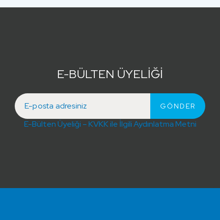
E-BÜLTEN ÜYELİĞİ
E-Bülten Üyeliği – KVKK ile İlgili Aydınlatma Metni