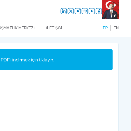
UŞMAZLIK MERKEZI
İLETIŞIM
TR
EN
PDF'i indirmek için tıklayın.