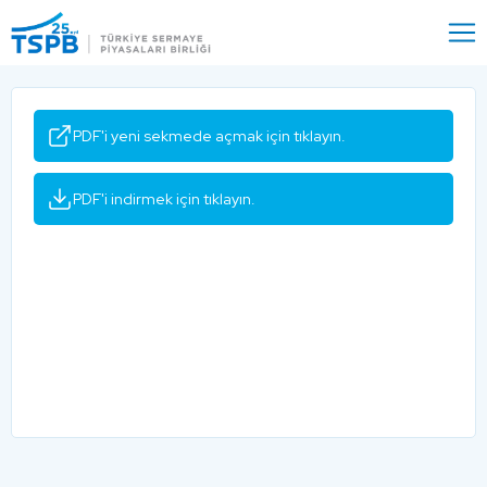
Menu
Close
PDF'i yeni sekmede açmak için tıklayın.
PDF'i indirmek için tıklayın.