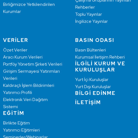
Çalışma Gruplarının Yayınları
Birliğimizce Yetkilendirilen
Rehberler
Kurumlar
Toplu Yayınlar
İngilizce Yayınlar
VERİLER
BASIN ODASI
Özet Veriler
Basın Bültenleri
Aracı Kurum Verileri
Kurumsal İletişim Rehberi
İLGİLİ KURUM VE
Portföy Yönetim Şirketi Verileri
KURULUŞLAR
Girişim Sermayesi Yatırımları
Verileri
Yurt İçi Kuruluşlar
Kaldıraçlı İşlem Bildirimleri
Yurt Dışı Kuruluşlar
Yatırımcı Profili
BİLGİ EDİNME
Elektronik Veri Dağıtım
İLETİŞİM
Sistemi
EĞİTİM
Birlikte Eğitim
Yatırımcı Eğitimleri
Seminerler/Webinarlar