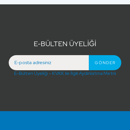
E-BÜLTEN ÜYELİĞİ
E-Bülten Üyeliği – KVKK ile İlgili Aydınlatma Metni