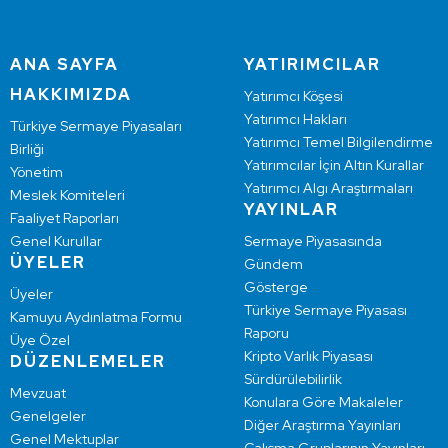
ANA SAYFA
YATIRIMCILAR
HAKKIMIZDA
Yatırımcı Köşesi
Yatırımcı Hakları
Türkiye Sermaye Piyasaları
Yatırımcı Temel Bilgilendirme
Birliği
Yatırımcılar İçin Altın Kurallar
Yönetim
Yatırımcı Algı Araştırmaları
Meslek Komiteleri
YAYINLAR
Faaliyet Raporları
Genel Kurullar
Sermaye Piyasasında
ÜYELER
Gündem
Gösterge
Üyeler
Türkiye Sermaye Piyasası
Kamuyu Aydınlatma Formu
Raporu
Üye Özel
Kripto Varlık Piyasası
DÜZENLEMELER
Sürdürülebilirlik
Mevzuat
Konulara Göre Makaleler
Genelgeler
Diğer Araştırma Yayınları
Genel Mektuplar