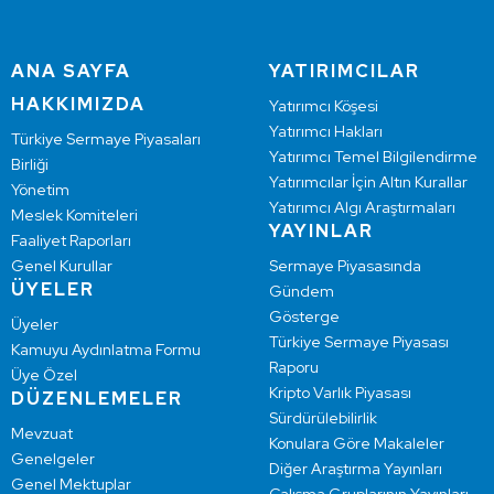
ANA SAYFA
YATIRIMCILAR
HAKKIMIZDA
Yatırımcı Köşesi
Yatırımcı Hakları
Türkiye Sermaye Piyasaları
Yatırımcı Temel Bilgilendirme
Birliği
Yatırımcılar İçin Altın Kurallar
Yönetim
Yatırımcı Algı Araştırmaları
Meslek Komiteleri
YAYINLAR
Faaliyet Raporları
Genel Kurullar
Sermaye Piyasasında
ÜYELER
Gündem
Gösterge
Üyeler
Türkiye Sermaye Piyasası
Kamuyu Aydınlatma Formu
Raporu
Üye Özel
Kripto Varlık Piyasası
DÜZENLEMELER
Sürdürülebilirlik
Mevzuat
Konulara Göre Makaleler
Genelgeler
Diğer Araştırma Yayınları
Genel Mektuplar