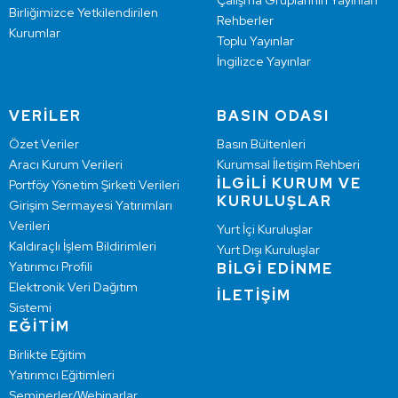
Çalışma Gruplarının Yayınları
Birliğimizce Yetkilendirilen
Rehberler
Kurumlar
Toplu Yayınlar
İngilizce Yayınlar
VERİLER
BASIN ODASI
Özet Veriler
Basın Bültenleri
Aracı Kurum Verileri
Kurumsal İletişim Rehberi
İLGİLİ KURUM VE
Portföy Yönetim Şirketi Verileri
KURULUŞLAR
Girişim Sermayesi Yatırımları
Verileri
Yurt İçi Kuruluşlar
Kaldıraçlı İşlem Bildirimleri
Yurt Dışı Kuruluşlar
Yatırımcı Profili
BİLGİ EDİNME
Elektronik Veri Dağıtım
İLETİŞİM
Sistemi
EĞİTİM
Birlikte Eğitim
Yatırımcı Eğitimleri
Seminerler/Webinarlar