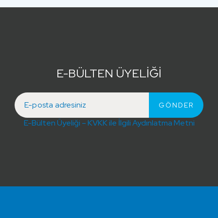
E-BÜLTEN ÜYELİĞİ
E-Bülten Üyeliği – KVKK ile İlgili Aydınlatma Metni