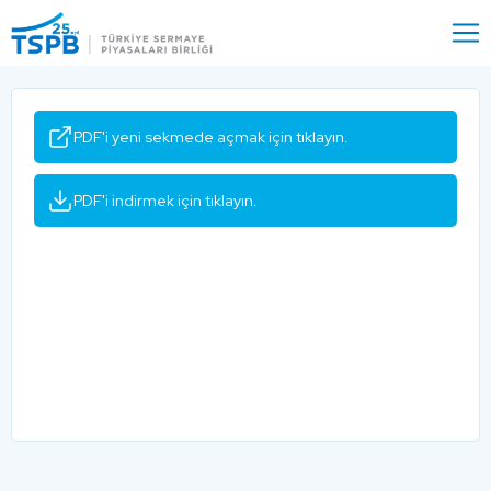
Menu
Close
PDF'i yeni sekmede açmak için tıklayın.
PDF'i indirmek için tıklayın.