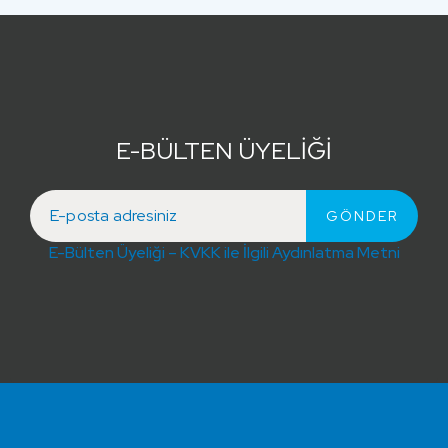
E-BÜLTEN ÜYELİĞİ
E-Bülten Üyeliği – KVKK ile İlgili Aydınlatma Metni