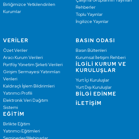
Çalışma Gruplarının Yayınları
Birliğimizce Yetkilendirilen
Rehberler
Kurumlar
Toplu Yayınlar
İngilizce Yayınlar
VERİLER
BASIN ODASI
Özet Veriler
Basın Bültenleri
Aracı Kurum Verileri
Kurumsal İletişim Rehberi
İLGİLİ KURUM VE
Portföy Yönetim Şirketi Verileri
KURULUŞLAR
Girişim Sermayesi Yatırımları
Verileri
Yurt İçi Kuruluşlar
Kaldıraçlı İşlem Bildirimleri
Yurt Dışı Kuruluşlar
Yatırımcı Profili
BİLGİ EDİNME
Elektronik Veri Dağıtım
İLETİŞİM
Sistemi
EĞİTİM
Birlikte Eğitim
Yatırımcı Eğitimleri
Seminerler/Webinarlar