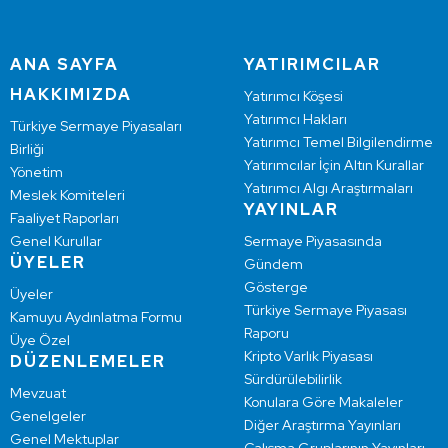
ANA SAYFA
YATIRIMCILAR
HAKKIMIZDA
Yatırımcı Köşesi
Yatırımcı Hakları
Türkiye Sermaye Piyasaları
Yatırımcı Temel Bilgilendirme
Birliği
Yatırımcılar İçin Altın Kurallar
Yönetim
Yatırımcı Algı Araştırmaları
Meslek Komiteleri
YAYINLAR
Faaliyet Raporları
Genel Kurullar
Sermaye Piyasasında
ÜYELER
Gündem
Gösterge
Üyeler
Türkiye Sermaye Piyasası
Kamuyu Aydınlatma Formu
Raporu
Üye Özel
Kripto Varlık Piyasası
DÜZENLEMELER
Sürdürülebilirlik
Mevzuat
Konulara Göre Makaleler
Genelgeler
Diğer Araştırma Yayınları
Genel Mektuplar