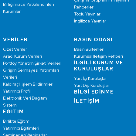
Çalışma Gruplarının Yayınları
Birliğimizce Yetkilendirilen
Rehberler
Kurumlar
Toplu Yayınlar
İngilizce Yayınlar
VERİLER
BASIN ODASI
Özet Veriler
Basın Bültenleri
Aracı Kurum Verileri
Kurumsal İletişim Rehberi
İLGİLİ KURUM VE
Portföy Yönetim Şirketi Verileri
KURULUŞLAR
Girişim Sermayesi Yatırımları
Verileri
Yurt İçi Kuruluşlar
Kaldıraçlı İşlem Bildirimleri
Yurt Dışı Kuruluşlar
Yatırımcı Profili
BİLGİ EDİNME
Elektronik Veri Dağıtım
İLETİŞİM
Sistemi
EĞİTİM
Birlikte Eğitim
Yatırımcı Eğitimleri
Seminerler/Webinarlar