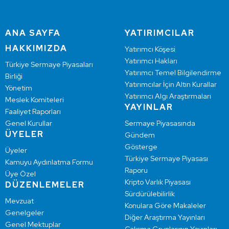
ANA SAYFA
YATIRIMCILAR
HAKKIMIZDA
Yatırımcı Köşesi
Yatırımcı Hakları
Türkiye Sermaye Piyasaları
Yatırımcı Temel Bilgilendirme
Birliği
Yatırımcılar İçin Altın Kurallar
Yönetim
Yatırımcı Algı Araştırmaları
Meslek Komiteleri
YAYINLAR
Faaliyet Raporları
Genel Kurullar
Sermaye Piyasasında
ÜYELER
Gündem
Gösterge
Üyeler
Türkiye Sermaye Piyasası
Kamuyu Aydınlatma Formu
Raporu
Üye Özel
Kripto Varlık Piyasası
DÜZENLEMELER
Sürdürülebilirlik
Mevzuat
Konulara Göre Makaleler
Genelgeler
Diğer Araştırma Yayınları
Genel Mektuplar