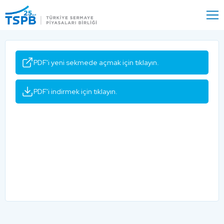
Menu
Close
PDF'i yeni sekmede açmak için tıklayın.
PDF'i indirmek için tıklayın.