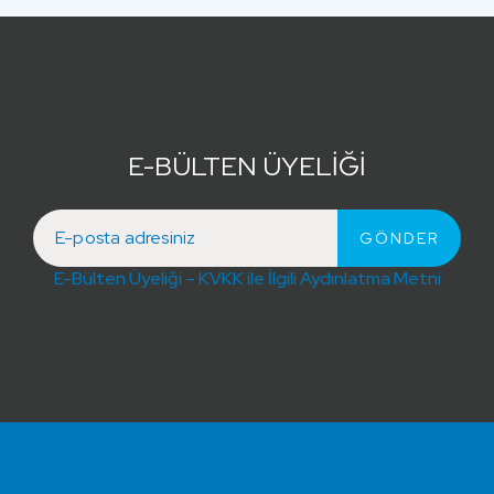
E-BÜLTEN ÜYELİĞİ
E-Bülten Üyeliği – KVKK ile İlgili Aydınlatma Metni