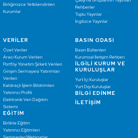
Çalışma Gruplarının Yayınları
Birliğimizce Yetkilendirilen
Rehberler
Kurumlar
Toplu Yayınlar
İngilizce Yayınlar
VERİLER
BASIN ODASI
Özet Veriler
Basın Bültenleri
Aracı Kurum Verileri
Kurumsal İletişim Rehberi
İLGİLİ KURUM VE
Portföy Yönetim Şirketi Verileri
KURULUŞLAR
Girişim Sermayesi Yatırımları
Verileri
Yurt İçi Kuruluşlar
Kaldıraçlı İşlem Bildirimleri
Yurt Dışı Kuruluşlar
Yatırımcı Profili
BİLGİ EDİNME
Elektronik Veri Dağıtım
İLETİŞİM
Sistemi
EĞİTİM
Birlikte Eğitim
Yatırımcı Eğitimleri
Seminerler/Webinarlar