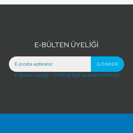
E-BÜLTEN ÜYELİĞİ
E-Bülten Üyeliği – KVKK ile İlgili Aydınlatma Metni