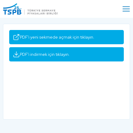
Menu
Close
PDF'i yeni sekmede açmak için tıklayın.
PDF'i indirmek için tıklayın.