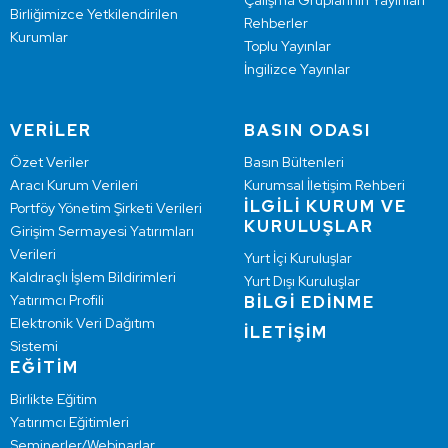
Çalışma Gruplarının Yayınları
Birliğimizce Yetkilendirilen
Rehberler
Kurumlar
Toplu Yayınlar
İngilizce Yayınlar
VERİLER
BASIN ODASI
Özet Veriler
Basın Bültenleri
Aracı Kurum Verileri
Kurumsal İletişim Rehberi
İLGİLİ KURUM VE
Portföy Yönetim Şirketi Verileri
KURULUŞLAR
Girişim Sermayesi Yatırımları
Verileri
Yurt İçi Kuruluşlar
Kaldıraçlı İşlem Bildirimleri
Yurt Dışı Kuruluşlar
Yatırımcı Profili
BİLGİ EDİNME
Elektronik Veri Dağıtım
İLETİŞİM
Sistemi
EĞİTİM
Birlikte Eğitim
Yatırımcı Eğitimleri
Seminerler/Webinarlar