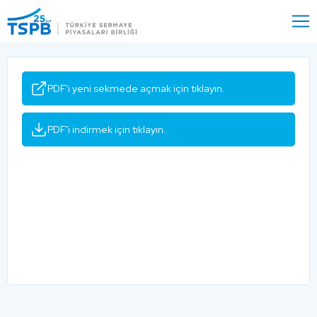
Menu
Close
PDF'i yeni sekmede açmak için tıklayın.
PDF'i indirmek için tıklayın.