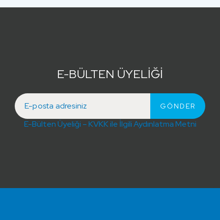
E-BÜLTEN ÜYELİĞİ
E-Bülten Üyeliği – KVKK ile İlgili Aydınlatma Metni