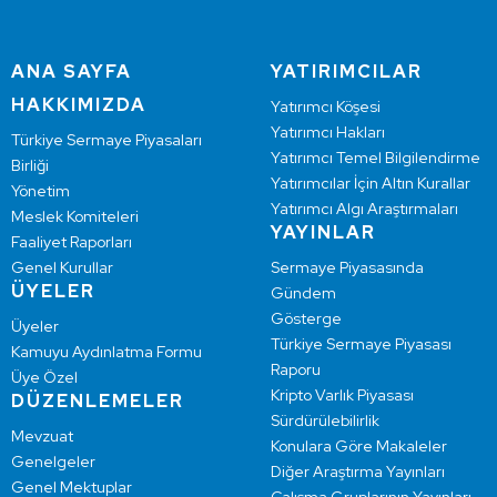
ANA SAYFA
YATIRIMCILAR
HAKKIMIZDA
Yatırımcı Köşesi
Yatırımcı Hakları
Türkiye Sermaye Piyasaları
Yatırımcı Temel Bilgilendirme
Birliği
Yatırımcılar İçin Altın Kurallar
Yönetim
Yatırımcı Algı Araştırmaları
Meslek Komiteleri
YAYINLAR
Faaliyet Raporları
Genel Kurullar
Sermaye Piyasasında
ÜYELER
Gündem
Gösterge
Üyeler
Türkiye Sermaye Piyasası
Kamuyu Aydınlatma Formu
Raporu
Üye Özel
Kripto Varlık Piyasası
DÜZENLEMELER
Sürdürülebilirlik
Mevzuat
Konulara Göre Makaleler
Genelgeler
Diğer Araştırma Yayınları
Genel Mektuplar