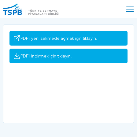
Menu
Close
PDF'i yeni sekmede açmak için tıklayın.
PDF'i indirmek için tıklayın.