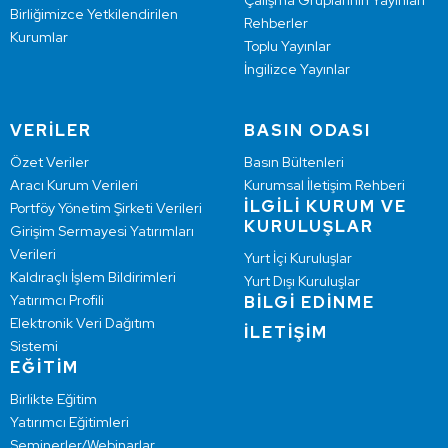
Çalışma Gruplarının Yayınları
Birliğimizce Yetkilendirilen
Rehberler
Kurumlar
Toplu Yayınlar
İngilizce Yayınlar
VERİLER
BASIN ODASI
Özet Veriler
Basın Bültenleri
Aracı Kurum Verileri
Kurumsal İletişim Rehberi
İLGİLİ KURUM VE
Portföy Yönetim Şirketi Verileri
KURULUŞLAR
Girişim Sermayesi Yatırımları
Verileri
Yurt İçi Kuruluşlar
Kaldıraçlı İşlem Bildirimleri
Yurt Dışı Kuruluşlar
Yatırımcı Profili
BİLGİ EDİNME
Elektronik Veri Dağıtım
İLETİŞİM
Sistemi
EĞİTİM
Birlikte Eğitim
Yatırımcı Eğitimleri
Seminerler/Webinarlar