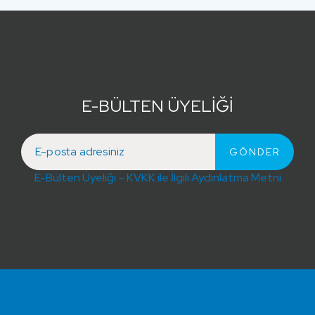
E-BÜLTEN ÜYELİĞİ
E-Bülten Üyeliği – KVKK ile İlgili Aydınlatma Metni