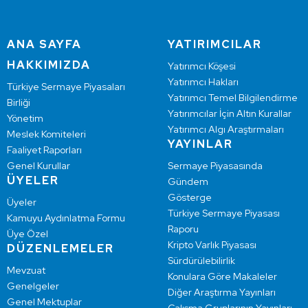
ANA SAYFA
YATIRIMCILAR
HAKKIMIZDA
Yatırımcı Köşesi
Yatırımcı Hakları
Türkiye Sermaye Piyasaları
Yatırımcı Temel Bilgilendirme
Birliği
Yatırımcılar İçin Altın Kurallar
Yönetim
Yatırımcı Algı Araştırmaları
Meslek Komiteleri
YAYINLAR
Faaliyet Raporları
Genel Kurullar
Sermaye Piyasasında
ÜYELER
Gündem
Gösterge
Üyeler
Türkiye Sermaye Piyasası
Kamuyu Aydınlatma Formu
Raporu
Üye Özel
Kripto Varlık Piyasası
DÜZENLEMELER
Sürdürülebilirlik
Mevzuat
Konulara Göre Makaleler
Genelgeler
Diğer Araştırma Yayınları
Genel Mektuplar