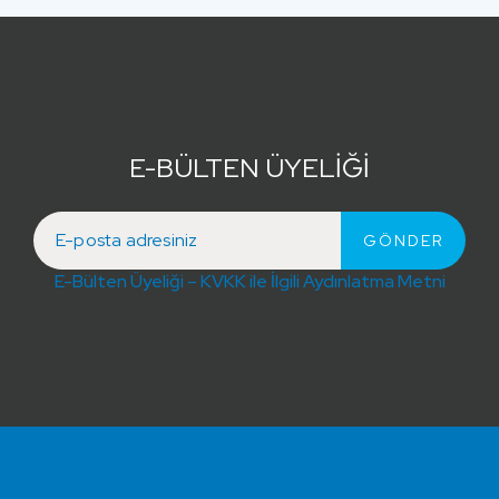
E-BÜLTEN ÜYELİĞİ
E-Bülten Üyeliği – KVKK ile İlgili Aydınlatma Metni