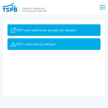
Menu
Close
PDF'i yeni sekmede açmak için tıklayın.
PDF'i indirmek için tıklayın.