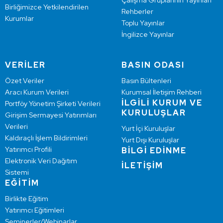
Çalışma Gruplarının Yayınları
Birliğimizce Yetkilendirilen
Rehberler
Kurumlar
Toplu Yayınlar
İngilizce Yayınlar
VERİLER
BASIN ODASI
Özet Veriler
Basın Bültenleri
Aracı Kurum Verileri
Kurumsal İletişim Rehberi
İLGİLİ KURUM VE
Portföy Yönetim Şirketi Verileri
KURULUŞLAR
Girişim Sermayesi Yatırımları
Verileri
Yurt İçi Kuruluşlar
Kaldıraçlı İşlem Bildirimleri
Yurt Dışı Kuruluşlar
Yatırımcı Profili
BİLGİ EDİNME
Elektronik Veri Dağıtım
İLETİŞİM
Sistemi
EĞİTİM
Birlikte Eğitim
Yatırımcı Eğitimleri
Seminerler/Webinarlar