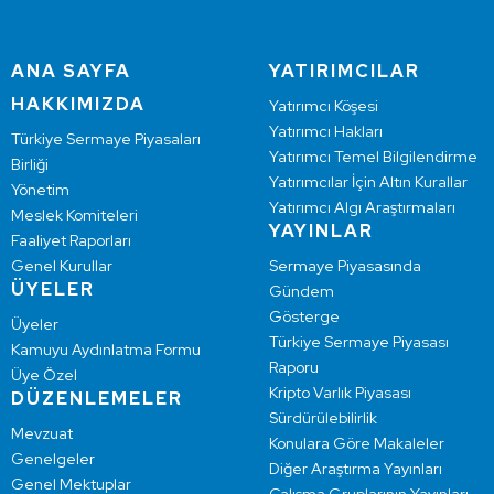
ANA SAYFA
YATIRIMCILAR
HAKKIMIZDA
Yatırımcı Köşesi
Yatırımcı Hakları
Türkiye Sermaye Piyasaları
Yatırımcı Temel Bilgilendirme
Birliği
Yatırımcılar İçin Altın Kurallar
Yönetim
Yatırımcı Algı Araştırmaları
Meslek Komiteleri
YAYINLAR
Faaliyet Raporları
Genel Kurullar
Sermaye Piyasasında
ÜYELER
Gündem
Gösterge
Üyeler
Türkiye Sermaye Piyasası
Kamuyu Aydınlatma Formu
Raporu
Üye Özel
Kripto Varlık Piyasası
DÜZENLEMELER
Sürdürülebilirlik
Mevzuat
Konulara Göre Makaleler
Genelgeler
Diğer Araştırma Yayınları
Genel Mektuplar