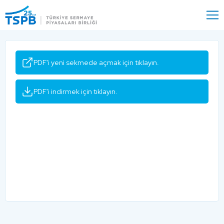
Menu
Close
PDF'i yeni sekmede açmak için tıklayın.
PDF'i indirmek için tıklayın.