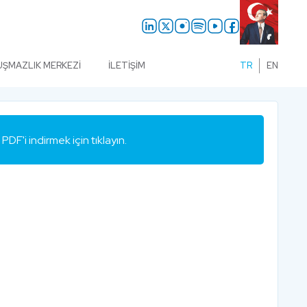
UŞMAZLIK MERKEZI
İLETIŞIM
TR
EN
PDF'i indirmek için tıklayın.