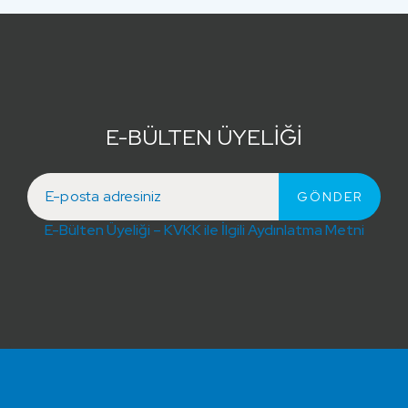
E-BÜLTEN ÜYELİĞİ
E-Bülten Üyeliği – KVKK ile İlgili Aydınlatma Metni