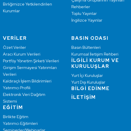
Çalışma Gruplarının Yayınları
Birliğimizce Yetkilendirilen
Rehberler
Kurumlar
Toplu Yayınlar
İngilizce Yayınlar
VERİLER
BASIN ODASI
Özet Veriler
Basın Bültenleri
Aracı Kurum Verileri
Kurumsal İletişim Rehberi
İLGİLİ KURUM VE
Portföy Yönetim Şirketi Verileri
KURULUŞLAR
Girişim Sermayesi Yatırımları
Verileri
Yurt İçi Kuruluşlar
Kaldıraçlı İşlem Bildirimleri
Yurt Dışı Kuruluşlar
Yatırımcı Profili
BİLGİ EDİNME
Elektronik Veri Dağıtım
İLETİŞİM
Sistemi
EĞİTİM
Birlikte Eğitim
Yatırımcı Eğitimleri
Seminerler/Webinarlar