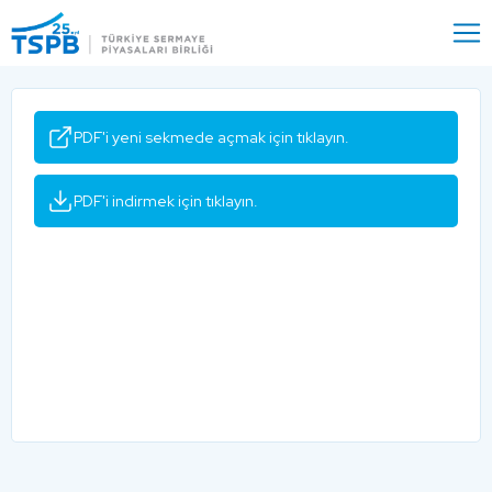
Menu
Close
PDF'i yeni sekmede açmak için tıklayın.
PDF'i indirmek için tıklayın.