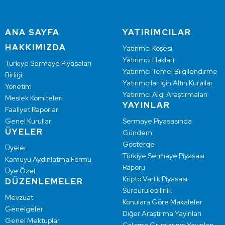
ANA SAYFA
YATIRIMCILAR
HAKKIMIZDA
Yatırımcı Köşesi
Yatırımcı Hakları
Türkiye Sermaye Piyasaları
Yatırımcı Temel Bilgilendirme
Birliği
Yatırımcılar İçin Altın Kurallar
Yönetim
Yatırımcı Algı Araştırmaları
Meslek Komiteleri
YAYINLAR
Faaliyet Raporları
Genel Kurullar
Sermaye Piyasasında
ÜYELER
Gündem
Gösterge
Üyeler
Türkiye Sermaye Piyasası
Kamuyu Aydınlatma Formu
Raporu
Üye Özel
Kripto Varlık Piyasası
DÜZENLEMELER
Sürdürülebilirlik
Mevzuat
Konulara Göre Makaleler
Genelgeler
Diğer Araştırma Yayınları
Genel Mektuplar