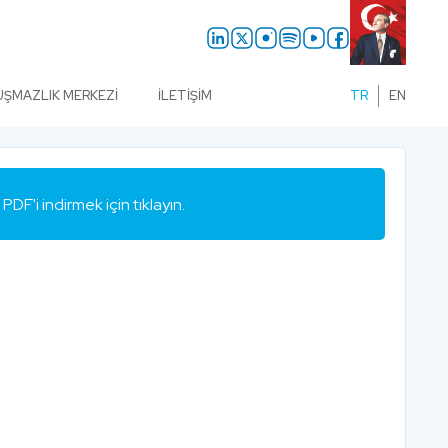
UŞMAZLIK MERKEZI
İLETIŞIM
TR
EN
PDF'i indirmek için tıklayın.