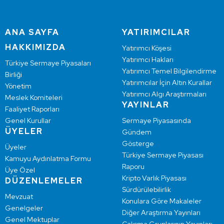
ANA SAYFA
YATIRIMCILAR
HAKKIMIZDA
Yatırımcı Köşesi
Yatırımcı Hakları
Türkiye Sermaye Piyasaları
Yatırımcı Temel Bilgilendirme
Birliği
Yatırımcılar İçin Altın Kurallar
Yönetim
Yatırımcı Algı Araştırmaları
Meslek Komiteleri
YAYINLAR
Faaliyet Raporları
Genel Kurullar
Sermaye Piyasasında
ÜYELER
Gündem
Gösterge
Üyeler
Türkiye Sermaye Piyasası
Kamuyu Aydınlatma Formu
Raporu
Üye Özel
Kripto Varlık Piyasası
DÜZENLEMELER
Sürdürülebilirlik
Mevzuat
Konulara Göre Makaleler
Genelgeler
Diğer Araştırma Yayınları
Genel Mektuplar