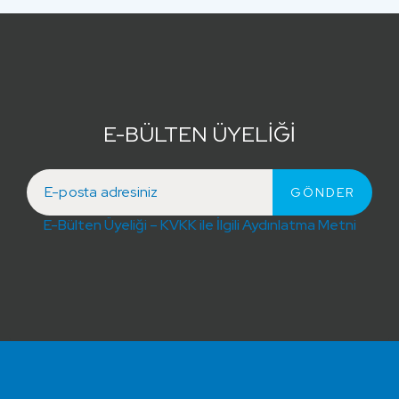
E-BÜLTEN ÜYELİĞİ
E-Bülten Üyeliği – KVKK ile İlgili Aydınlatma Metni