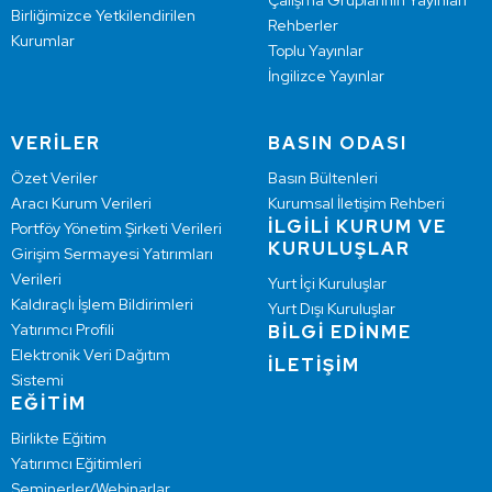
Çalışma Gruplarının Yayınları
Birliğimizce Yetkilendirilen
Rehberler
Kurumlar
Toplu Yayınlar
İngilizce Yayınlar
VERİLER
BASIN ODASI
Özet Veriler
Basın Bültenleri
Aracı Kurum Verileri
Kurumsal İletişim Rehberi
İLGİLİ KURUM VE
Portföy Yönetim Şirketi Verileri
KURULUŞLAR
Girişim Sermayesi Yatırımları
Verileri
Yurt İçi Kuruluşlar
Kaldıraçlı İşlem Bildirimleri
Yurt Dışı Kuruluşlar
Yatırımcı Profili
BİLGİ EDİNME
Elektronik Veri Dağıtım
İLETİŞİM
Sistemi
EĞİTİM
Birlikte Eğitim
Yatırımcı Eğitimleri
Seminerler/Webinarlar