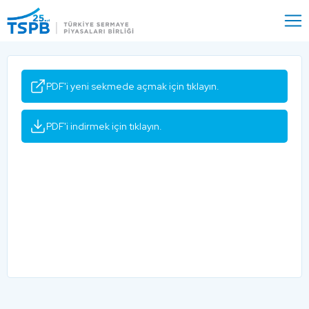
Menu
Close
PDF'i yeni sekmede açmak için tıklayın.
PDF'i indirmek için tıklayın.