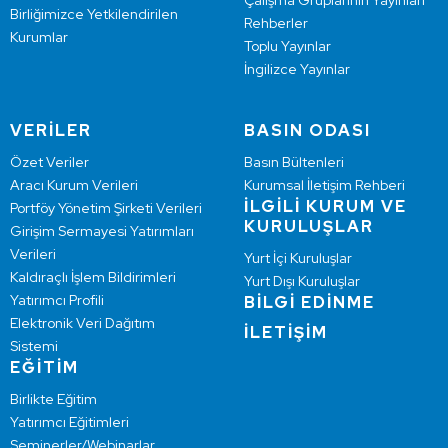
Çalışma Gruplarının Yayınları
Birliğimizce Yetkilendirilen
Rehberler
Kurumlar
Toplu Yayınlar
İngilizce Yayınlar
VERİLER
BASIN ODASI
Özet Veriler
Basın Bültenleri
Aracı Kurum Verileri
Kurumsal İletişim Rehberi
İLGİLİ KURUM VE
Portföy Yönetim Şirketi Verileri
KURULUŞLAR
Girişim Sermayesi Yatırımları
Verileri
Yurt İçi Kuruluşlar
Kaldıraçlı İşlem Bildirimleri
Yurt Dışı Kuruluşlar
Yatırımcı Profili
BİLGİ EDİNME
Elektronik Veri Dağıtım
İLETİŞİM
Sistemi
EĞİTİM
Birlikte Eğitim
Yatırımcı Eğitimleri
Seminerler/Webinarlar