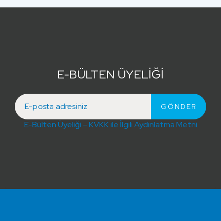
E-BÜLTEN ÜYELİĞİ
E-Bülten Üyeliği – KVKK ile İlgili Aydınlatma Metni