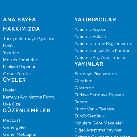
ANA SAYFA
YATIRIMCILAR
HAKKIMIZDA
Yatırımcı Köşesi
Yatırımcı Hakları
Türkiye Sermaye Piyasaları
Yatırımcı Temel Bilgilendirme
Birliği
Yatırımcılar İçin Altın Kurallar
Yönetim
Yatırımcı Algı Araştırmaları
Meslek Komiteleri
YAYINLAR
Faaliyet Raporları
Genel Kurullar
Sermaye Piyasasında
ÜYELER
Gündem
Gösterge
Üyeler
Türkiye Sermaye Piyasası
Kamuyu Aydınlatma Formu
Raporu
Üye Özel
Kripto Varlık Piyasası
DÜZENLEMELER
Sürdürülebilirlik
Mevzuat
Konulara Göre Makaleler
Genelgeler
Diğer Araştırma Yayınları
Genel Mektuplar