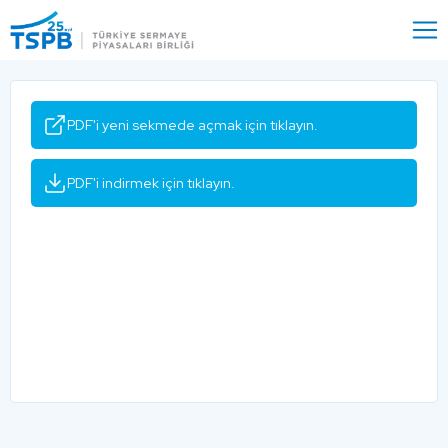
Menu
Close
PDF'i yeni sekmede açmak için tıklayın.
PDF'i indirmek için tıklayın.