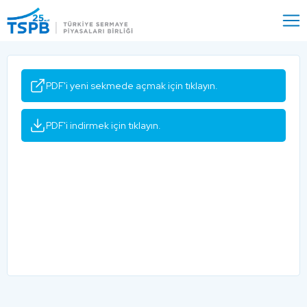
Menu
Close
PDF'i yeni sekmede açmak için tıklayın.
PDF'i indirmek için tıklayın.