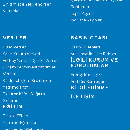
Çalışma Gruplarının Yayınları
Birliğimizce Yetkilendirilen
Rehberler
Kurumlar
Toplu Yayınlar
İngilizce Yayınlar
VERİLER
BASIN ODASI
Özet Veriler
Basın Bültenleri
Aracı Kurum Verileri
Kurumsal İletişim Rehberi
İLGİLİ KURUM VE
Portföy Yönetim Şirketi Verileri
KURULUŞLAR
Girişim Sermayesi Yatırımları
Verileri
Yurt İçi Kuruluşlar
Kaldıraçlı İşlem Bildirimleri
Yurt Dışı Kuruluşlar
Yatırımcı Profili
BİLGİ EDİNME
Elektronik Veri Dağıtım
İLETİŞİM
Sistemi
EĞİTİM
Birlikte Eğitim
Yatırımcı Eğitimleri
Seminerler/Webinarlar