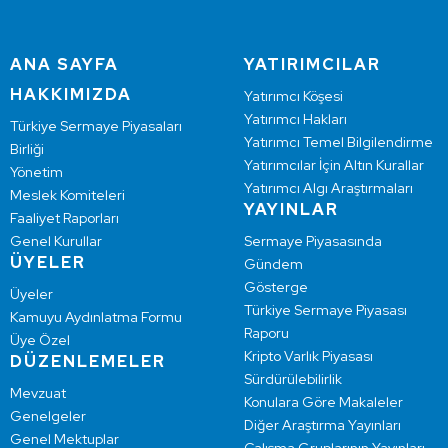
ANA SAYFA
YATIRIMCILAR
HAKKIMIZDA
Yatırımcı Köşesi
Yatırımcı Hakları
Türkiye Sermaye Piyasaları
Yatırımcı Temel Bilgilendirme
Birliği
Yatırımcılar İçin Altın Kurallar
Yönetim
Yatırımcı Algı Araştırmaları
Meslek Komiteleri
YAYINLAR
Faaliyet Raporları
Genel Kurullar
Sermaye Piyasasında
ÜYELER
Gündem
Gösterge
Üyeler
Türkiye Sermaye Piyasası
Kamuyu Aydınlatma Formu
Raporu
Üye Özel
Kripto Varlık Piyasası
DÜZENLEMELER
Sürdürülebilirlik
Mevzuat
Konulara Göre Makaleler
Genelgeler
Diğer Araştırma Yayınları
Genel Mektuplar