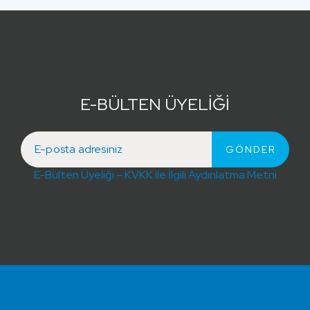
E-BÜLTEN ÜYELİĞİ
E-Bülten Üyeliği – KVKK ile İlgili Aydınlatma Metni