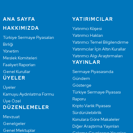
ANA SAYFA
YATIRIMCILAR
HAKKIMIZDA
Yatırımcı Köşesi
Yatırımcı Hakları
Türkiye Sermaye Piyasaları
Yatırımcı Temel Bilgilendirme
Birliği
Yatırımcılar İçin Altın Kurallar
Yönetim
Yatırımcı Algı Araştırmaları
Meslek Komiteleri
YAYINLAR
Faaliyet Raporları
Genel Kurullar
Sermaye Piyasasında
ÜYELER
Gündem
Gösterge
Üyeler
Türkiye Sermaye Piyasası
Kamuyu Aydınlatma Formu
Raporu
Üye Özel
Kripto Varlık Piyasası
DÜZENLEMELER
Sürdürülebilirlik
Mevzuat
Konulara Göre Makaleler
Genelgeler
Diğer Araştırma Yayınları
Genel Mektuplar