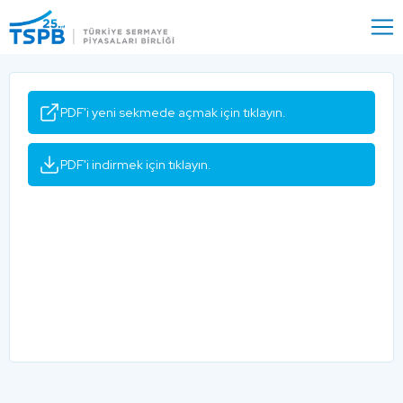
Menu
Close
PDF'i yeni sekmede açmak için tıklayın.
PDF'i indirmek için tıklayın.