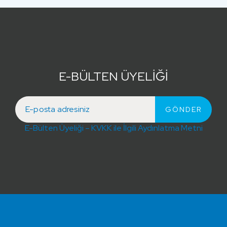
E-BÜLTEN ÜYELİĞİ
E-Bülten Üyeliği – KVKK ile İlgili Aydınlatma Metni