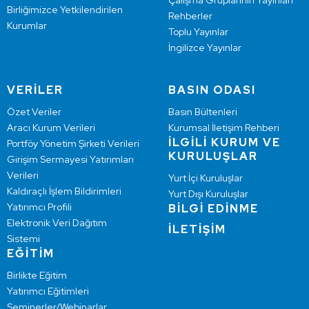
Çalışma Gruplarının Yayınları
Birliğimizce Yetkilendirilen
Rehberler
Kurumlar
Toplu Yayınlar
İngilizce Yayınlar
VERİLER
BASIN ODASI
Özet Veriler
Basın Bültenleri
Aracı Kurum Verileri
Kurumsal İletişim Rehberi
İLGİLİ KURUM VE
Portföy Yönetim Şirketi Verileri
KURULUŞLAR
Girişim Sermayesi Yatırımları
Verileri
Yurt İçi Kuruluşlar
Kaldıraçlı İşlem Bildirimleri
Yurt Dışı Kuruluşlar
Yatırımcı Profili
BİLGİ EDİNME
Elektronik Veri Dağıtım
İLETİŞİM
Sistemi
EĞİTİM
Birlikte Eğitim
Yatırımcı Eğitimleri
Seminerler/Webinarlar