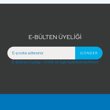
E-BÜLTEN ÜYELİĞİ
E-Bülten Üyeliği – KVKK ile İlgili Aydınlatma Metni