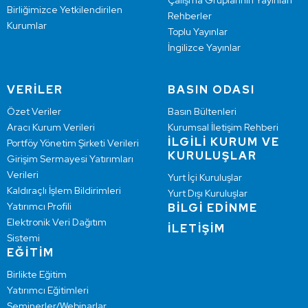
Çalışma Gruplarının Yayınları
Birliğimizce Yetkilendirilen
Rehberler
Kurumlar
Toplu Yayınlar
İngilizce Yayınlar
VERİLER
BASIN ODASI
Özet Veriler
Basın Bültenleri
Aracı Kurum Verileri
Kurumsal İletişim Rehberi
İLGİLİ KURUM VE
Portföy Yönetim Şirketi Verileri
KURULUŞLAR
Girişim Sermayesi Yatırımları
Verileri
Yurt İçi Kuruluşlar
Kaldıraçlı İşlem Bildirimleri
Yurt Dışı Kuruluşlar
Yatırımcı Profili
BİLGİ EDİNME
Elektronik Veri Dağıtım
İLETİŞİM
Sistemi
EĞİTİM
Birlikte Eğitim
Yatırımcı Eğitimleri
Seminerler/Webinarlar