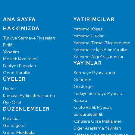
ANA SAYFA
YATIRIMCILAR
HAKKIMIZDA
Yatırımcı Köşesi
Yatırımcı Hakları
Türkiye Sermaye Piyasaları
Yatırımcı Temel Bilgilendirme
Birliği
Yatırımcılar İçin Altın Kurallar
Yönetim
Yatırımcı Algı Araştırmaları
Meslek Komiteleri
YAYINLAR
Faaliyet Raporları
Genel Kurullar
Sermaye Piyasasında
ÜYELER
Gündem
Gösterge
Üyeler
Türkiye Sermaye Piyasası
Kamuyu Aydınlatma Formu
Raporu
Üye Özel
Kripto Varlık Piyasası
DÜZENLEMELER
Sürdürülebilirlik
Mevzuat
Konulara Göre Makaleler
Genelgeler
Diğer Araştırma Yayınları
Genel Mektuplar