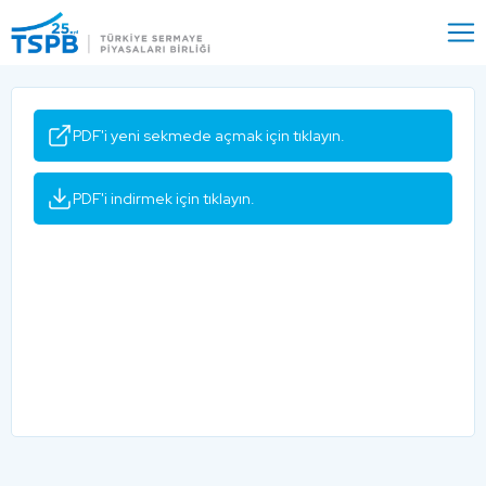
Menu
Close
PDF'i yeni sekmede açmak için tıklayın.
PDF'i indirmek için tıklayın.