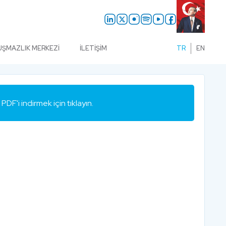
UŞMAZLIK MERKEZI
İLETIŞIM
TR
EN
PDF'i indirmek için tıklayın.