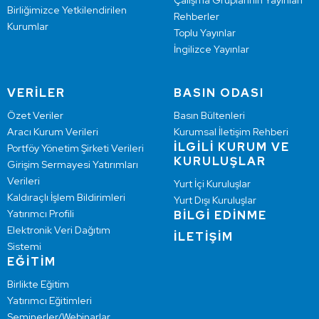
Çalışma Gruplarının Yayınları
Birliğimizce Yetkilendirilen
Rehberler
Kurumlar
Toplu Yayınlar
İngilizce Yayınlar
VERİLER
BASIN ODASI
Özet Veriler
Basın Bültenleri
Aracı Kurum Verileri
Kurumsal İletişim Rehberi
İLGİLİ KURUM VE
Portföy Yönetim Şirketi Verileri
KURULUŞLAR
Girişim Sermayesi Yatırımları
Verileri
Yurt İçi Kuruluşlar
Kaldıraçlı İşlem Bildirimleri
Yurt Dışı Kuruluşlar
Yatırımcı Profili
BİLGİ EDİNME
Elektronik Veri Dağıtım
İLETİŞİM
Sistemi
EĞİTİM
Birlikte Eğitim
Yatırımcı Eğitimleri
Seminerler/Webinarlar