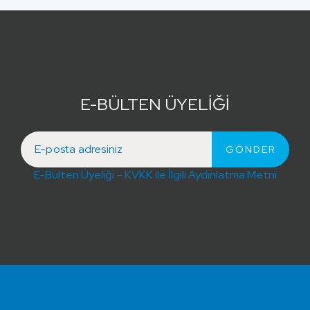
E-BÜLTEN ÜYELİĞİ
E-Bülten Üyeliği – KVKK ile İlgili Aydınlatma Metni