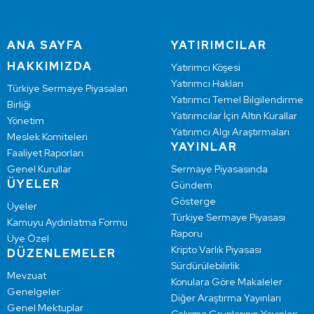
ANA SAYFA
YATIRIMCILAR
HAKKIMIZDA
Yatırımcı Köşesi
Yatırımcı Hakları
Türkiye Sermaye Piyasaları
Yatırımcı Temel Bilgilendirme
Birliği
Yatırımcılar İçin Altın Kurallar
Yönetim
Yatırımcı Algı Araştırmaları
Meslek Komiteleri
YAYINLAR
Faaliyet Raporları
Genel Kurullar
Sermaye Piyasasında
ÜYELER
Gündem
Gösterge
Üyeler
Türkiye Sermaye Piyasası
Kamuyu Aydınlatma Formu
Raporu
Üye Özel
Kripto Varlık Piyasası
DÜZENLEMELER
Sürdürülebilirlik
Mevzuat
Konulara Göre Makaleler
Genelgeler
Diğer Araştırma Yayınları
Genel Mektuplar