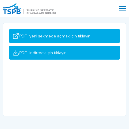
Menu
Close
PDF'i yeni sekmede açmak için tıklayın.
PDF'i indirmek için tıklayın.