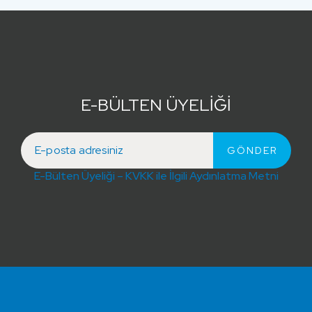
E-BÜLTEN ÜYELİĞİ
E-Bülten Üyeliği – KVKK ile İlgili Aydınlatma Metni