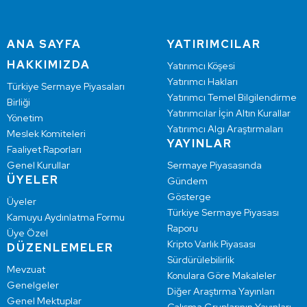
ANA SAYFA
YATIRIMCILAR
HAKKIMIZDA
Yatırımcı Köşesi
Yatırımcı Hakları
Türkiye Sermaye Piyasaları
Yatırımcı Temel Bilgilendirme
Birliği
Yatırımcılar İçin Altın Kurallar
Yönetim
Yatırımcı Algı Araştırmaları
Meslek Komiteleri
YAYINLAR
Faaliyet Raporları
Genel Kurullar
Sermaye Piyasasında
ÜYELER
Gündem
Gösterge
Üyeler
Türkiye Sermaye Piyasası
Kamuyu Aydınlatma Formu
Raporu
Üye Özel
Kripto Varlık Piyasası
DÜZENLEMELER
Sürdürülebilirlik
Mevzuat
Konulara Göre Makaleler
Genelgeler
Diğer Araştırma Yayınları
Genel Mektuplar