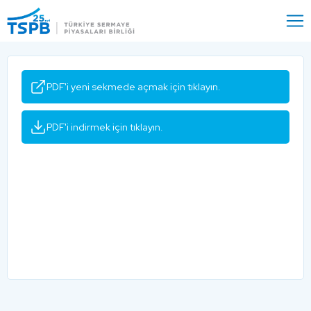
Menu
Close
PDF'i yeni sekmede açmak için tıklayın.
PDF'i indirmek için tıklayın.