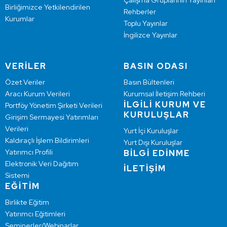
Çalışma Gruplarının Yayınları
Birliğimizce Yetkilendirilen
Rehberler
Kurumlar
Toplu Yayınlar
İngilizce Yayınlar
VERİLER
BASIN ODASI
Özet Veriler
Basın Bültenleri
Aracı Kurum Verileri
Kurumsal İletişim Rehberi
İLGİLİ KURUM VE
Portföy Yönetim Şirketi Verileri
KURULUŞLAR
Girişim Sermayesi Yatırımları
Verileri
Yurt İçi Kuruluşlar
Kaldıraçlı İşlem Bildirimleri
Yurt Dışı Kuruluşlar
Yatırımcı Profili
BİLGİ EDİNME
Elektronik Veri Dağıtım
İLETİŞİM
Sistemi
EĞİTİM
Birlikte Eğitim
Yatırımcı Eğitimleri
Seminerler/Webinarlar