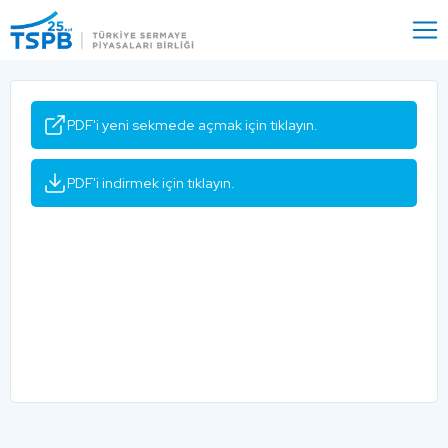
Menu
Close
PDF'i yeni sekmede açmak için tıklayın.
PDF'i indirmek için tıklayın.