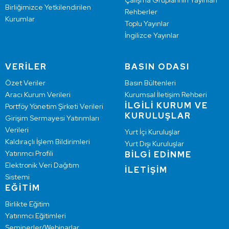
Çalışma Gruplarının Yayınları
Birliğimizce Yetkilendirilen
Rehberler
Kurumlar
Toplu Yayınlar
İngilizce Yayınlar
VERİLER
BASIN ODASI
Özet Veriler
Basın Bültenleri
Aracı Kurum Verileri
Kurumsal İletişim Rehberi
İLGİLİ KURUM VE
Portföy Yönetim Şirketi Verileri
KURULUŞLAR
Girişim Sermayesi Yatırımları
Verileri
Yurt İçi Kuruluşlar
Kaldıraçlı İşlem Bildirimleri
Yurt Dışı Kuruluşlar
Yatırımcı Profili
BİLGİ EDİNME
Elektronik Veri Dağıtım
İLETİŞİM
Sistemi
EĞİTİM
Birlikte Eğitim
Yatırımcı Eğitimleri
Seminerler/Webinarlar