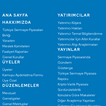
ANA SAYFA
YATIRIMCILAR
HAKKIMIZDA
Yatırımcı Köşesi
Yatırımcı Hakları
Türkiye Sermaye Piyasaları
Yatırımcı Temel Bilgilendirme
Birliği
Yatırımcılar İçin Altın Kurallar
Yönetim
Yatırımcı Algı Araştırmaları
Meslek Komiteleri
YAYINLAR
Faaliyet Raporları
Genel Kurullar
Sermaye Piyasasında
ÜYELER
Gündem
Gösterge
Üyeler
Türkiye Sermaye Piyasası
Kamuyu Aydınlatma Formu
Raporu
Üye Özel
Kripto Varlık Piyasası
DÜZENLEMELER
Sürdürülebilirlik
Mevzuat
Konulara Göre Makaleler
Genelgeler
Diğer Araştırma Yayınları
Genel Mektuplar