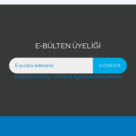
E-BÜLTEN ÜYELİĞİ
E-Bülten Üyeliği – KVKK ile İlgili Aydınlatma Metni