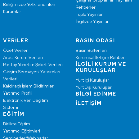
Çalışma Gruplarının Yayınları
Birliğimizce Yetkilendirilen
Rehberler
Kurumlar
Toplu Yayınlar
İngilizce Yayınlar
VERİLER
BASIN ODASI
Özet Veriler
Basın Bültenleri
Aracı Kurum Verileri
Kurumsal İletişim Rehberi
İLGİLİ KURUM VE
Portföy Yönetim Şirketi Verileri
KURULUŞLAR
Girişim Sermayesi Yatırımları
Verileri
Yurt İçi Kuruluşlar
Kaldıraçlı İşlem Bildirimleri
Yurt Dışı Kuruluşlar
Yatırımcı Profili
BİLGİ EDİNME
Elektronik Veri Dağıtım
İLETİŞİM
Sistemi
EĞİTİM
Birlikte Eğitim
Yatırımcı Eğitimleri
Seminerler/Webinarlar