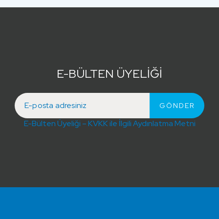
E-BÜLTEN ÜYELİĞİ
E-Bülten Üyeliği – KVKK ile İlgili Aydınlatma Metni