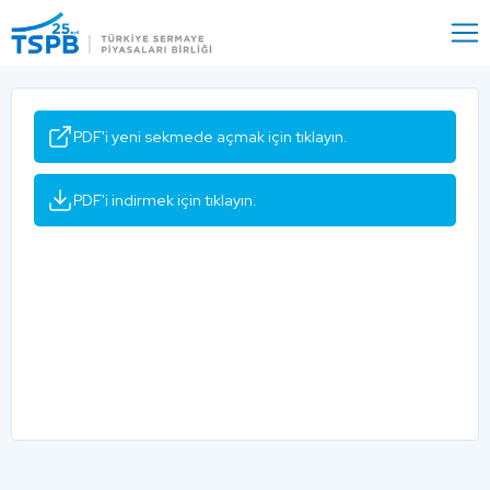
Menu
Close
PDF'i yeni sekmede açmak için tıklayın.
PDF'i indirmek için tıklayın.