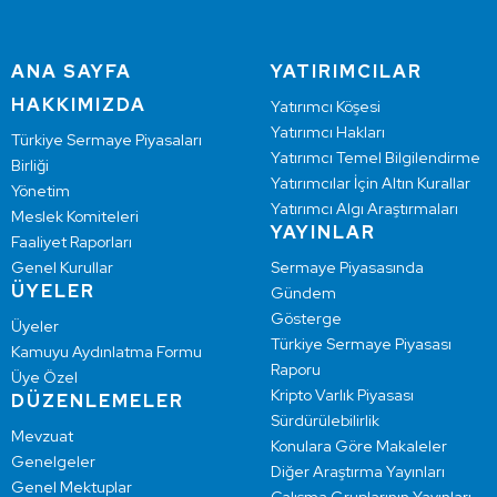
ANA SAYFA
YATIRIMCILAR
HAKKIMIZDA
Yatırımcı Köşesi
Yatırımcı Hakları
Türkiye Sermaye Piyasaları
Yatırımcı Temel Bilgilendirme
Birliği
Yatırımcılar İçin Altın Kurallar
Yönetim
Yatırımcı Algı Araştırmaları
Meslek Komiteleri
YAYINLAR
Faaliyet Raporları
Genel Kurullar
Sermaye Piyasasında
ÜYELER
Gündem
Gösterge
Üyeler
Türkiye Sermaye Piyasası
Kamuyu Aydınlatma Formu
Raporu
Üye Özel
Kripto Varlık Piyasası
DÜZENLEMELER
Sürdürülebilirlik
Mevzuat
Konulara Göre Makaleler
Genelgeler
Diğer Araştırma Yayınları
Genel Mektuplar