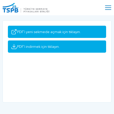
Menu
Close
PDF'i yeni sekmede açmak için tıklayın.
PDF'i indirmek için tıklayın.