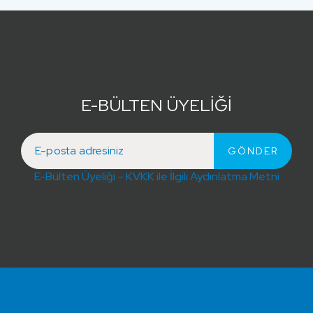
E-BÜLTEN ÜYELİĞİ
E-Bülten Üyeliği – KVKK ile İlgili Aydınlatma Metni