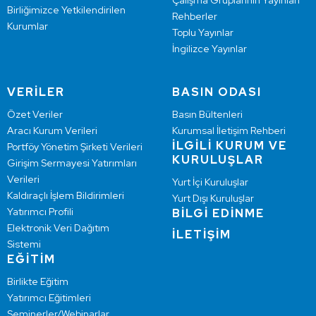
Çalışma Gruplarının Yayınları
Birliğimizce Yetkilendirilen
Rehberler
Kurumlar
Toplu Yayınlar
İngilizce Yayınlar
VERİLER
BASIN ODASI
Özet Veriler
Basın Bültenleri
Aracı Kurum Verileri
Kurumsal İletişim Rehberi
İLGİLİ KURUM VE
Portföy Yönetim Şirketi Verileri
KURULUŞLAR
Girişim Sermayesi Yatırımları
Verileri
Yurt İçi Kuruluşlar
Kaldıraçlı İşlem Bildirimleri
Yurt Dışı Kuruluşlar
Yatırımcı Profili
BİLGİ EDİNME
Elektronik Veri Dağıtım
İLETİŞİM
Sistemi
EĞİTİM
Birlikte Eğitim
Yatırımcı Eğitimleri
Seminerler/Webinarlar