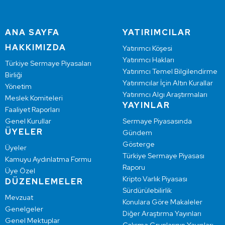
ANA SAYFA
YATIRIMCILAR
HAKKIMIZDA
Yatırımcı Köşesi
Yatırımcı Hakları
Türkiye Sermaye Piyasaları
Yatırımcı Temel Bilgilendirme
Birliği
Yatırımcılar İçin Altın Kurallar
Yönetim
Yatırımcı Algı Araştırmaları
Meslek Komiteleri
YAYINLAR
Faaliyet Raporları
Genel Kurullar
Sermaye Piyasasında
ÜYELER
Gündem
Gösterge
Üyeler
Türkiye Sermaye Piyasası
Kamuyu Aydınlatma Formu
Raporu
Üye Özel
Kripto Varlık Piyasası
DÜZENLEMELER
Sürdürülebilirlik
Mevzuat
Konulara Göre Makaleler
Genelgeler
Diğer Araştırma Yayınları
Genel Mektuplar