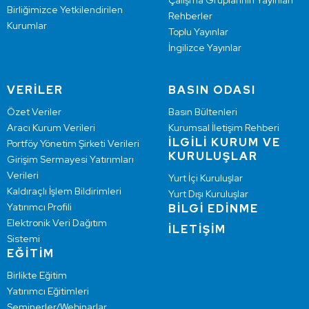
Çalışma Gruplarının Yayınları
Birliğimizce Yetkilendirilen
Rehberler
Kurumlar
Toplu Yayınlar
İngilizce Yayınlar
VERİLER
BASIN ODASI
Özet Veriler
Basın Bültenleri
Aracı Kurum Verileri
Kurumsal İletişim Rehberi
İLGİLİ KURUM VE
Portföy Yönetim Şirketi Verileri
KURULUŞLAR
Girişim Sermayesi Yatırımları
Verileri
Yurt İçi Kuruluşlar
Kaldıraçlı İşlem Bildirimleri
Yurt Dışı Kuruluşlar
Yatırımcı Profili
BİLGİ EDİNME
Elektronik Veri Dağıtım
İLETİŞİM
Sistemi
EĞİTİM
Birlikte Eğitim
Yatırımcı Eğitimleri
Seminerler/Webinarlar