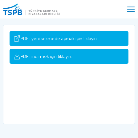
Menu
Close
PDF'i yeni sekmede açmak için tıklayın.
PDF'i indirmek için tıklayın.