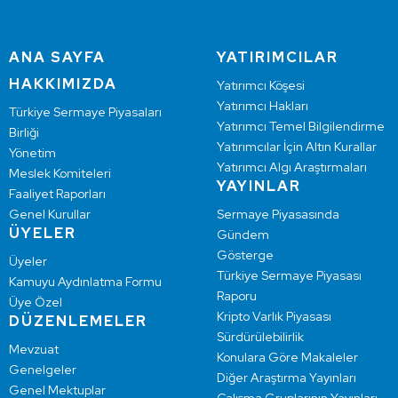
ANA SAYFA
YATIRIMCILAR
HAKKIMIZDA
Yatırımcı Köşesi
Yatırımcı Hakları
Türkiye Sermaye Piyasaları
Yatırımcı Temel Bilgilendirme
Birliği
Yatırımcılar İçin Altın Kurallar
Yönetim
Yatırımcı Algı Araştırmaları
Meslek Komiteleri
YAYINLAR
Faaliyet Raporları
Genel Kurullar
Sermaye Piyasasında
ÜYELER
Gündem
Gösterge
Üyeler
Türkiye Sermaye Piyasası
Kamuyu Aydınlatma Formu
Raporu
Üye Özel
Kripto Varlık Piyasası
DÜZENLEMELER
Sürdürülebilirlik
Mevzuat
Konulara Göre Makaleler
Genelgeler
Diğer Araştırma Yayınları
Genel Mektuplar