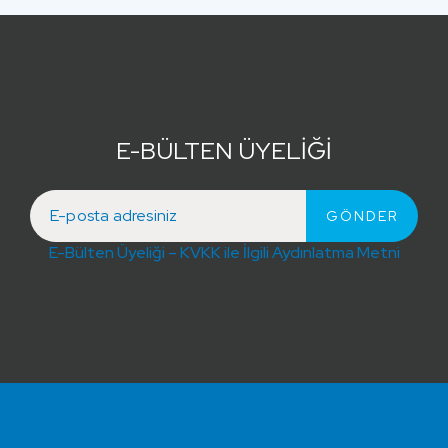
E-BÜLTEN ÜYELİĞİ
E-Bülten Üyeliği – KVKK ile İlgili Aydınlatma Metni