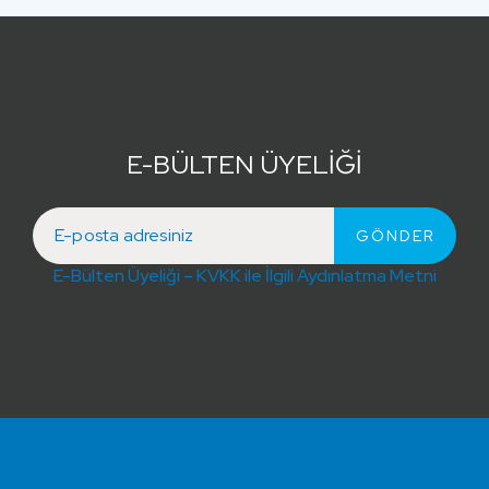
E-BÜLTEN ÜYELİĞİ
E-Bülten Üyeliği – KVKK ile İlgili Aydınlatma Metni