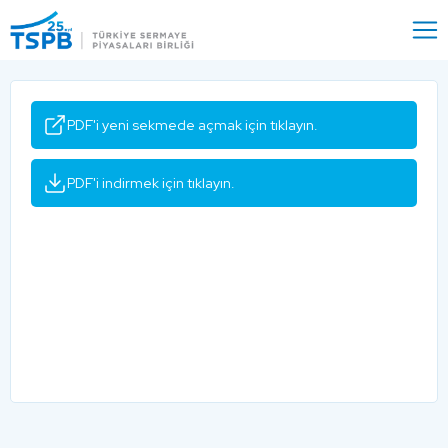
Menu
Close
PDF'i yeni sekmede açmak için tıklayın.
PDF'i indirmek için tıklayın.