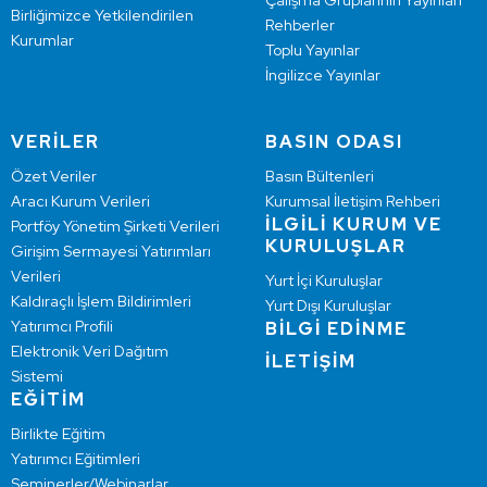
Çalışma Gruplarının Yayınları
Birliğimizce Yetkilendirilen
Rehberler
Kurumlar
Toplu Yayınlar
İngilizce Yayınlar
VERİLER
BASIN ODASI
Özet Veriler
Basın Bültenleri
Aracı Kurum Verileri
Kurumsal İletişim Rehberi
İLGİLİ KURUM VE
Portföy Yönetim Şirketi Verileri
KURULUŞLAR
Girişim Sermayesi Yatırımları
Verileri
Yurt İçi Kuruluşlar
Kaldıraçlı İşlem Bildirimleri
Yurt Dışı Kuruluşlar
Yatırımcı Profili
BİLGİ EDİNME
Elektronik Veri Dağıtım
İLETİŞİM
Sistemi
EĞİTİM
Birlikte Eğitim
Yatırımcı Eğitimleri
Seminerler/Webinarlar