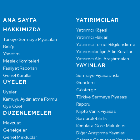
ANA SAYFA
YATIRIMCILAR
HAKKIMIZDA
Yatırımcı Köşesi
Yatırımcı Hakları
Türkiye Sermaye Piyasaları
Yatırımcı Temel Bilgilendirme
Birliği
Yatırımcılar İçin Altın Kurallar
Yönetim
Yatırımcı Algı Araştırmaları
Meslek Komiteleri
YAYINLAR
Faaliyet Raporları
Genel Kurullar
Sermaye Piyasasında
ÜYELER
Gündem
Gösterge
Üyeler
Türkiye Sermaye Piyasası
Kamuyu Aydınlatma Formu
Raporu
Üye Özel
Kripto Varlık Piyasası
DÜZENLEMELER
Sürdürülebilirlik
Mevzuat
Konulara Göre Makaleler
Genelgeler
Diğer Araştırma Yayınları
Genel Mektuplar