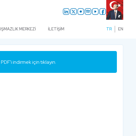
UŞMAZLIK MERKEZI
İLETIŞIM
TR
EN
PDF'i indirmek için tıklayın.