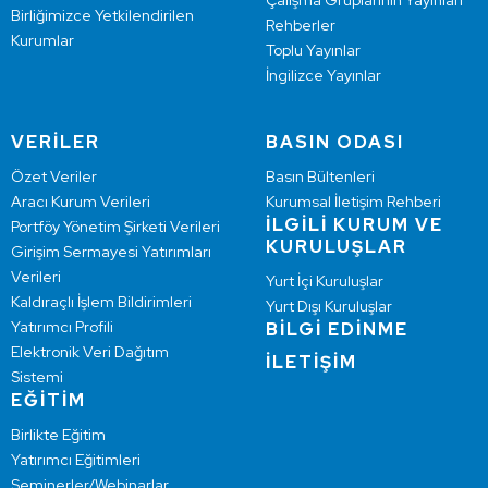
Çalışma Gruplarının Yayınları
Birliğimizce Yetkilendirilen
Rehberler
Kurumlar
Toplu Yayınlar
İngilizce Yayınlar
VERİLER
BASIN ODASI
Özet Veriler
Basın Bültenleri
Aracı Kurum Verileri
Kurumsal İletişim Rehberi
İLGİLİ KURUM VE
Portföy Yönetim Şirketi Verileri
KURULUŞLAR
Girişim Sermayesi Yatırımları
Verileri
Yurt İçi Kuruluşlar
Kaldıraçlı İşlem Bildirimleri
Yurt Dışı Kuruluşlar
Yatırımcı Profili
BİLGİ EDİNME
Elektronik Veri Dağıtım
İLETİŞİM
Sistemi
EĞİTİM
Birlikte Eğitim
Yatırımcı Eğitimleri
Seminerler/Webinarlar