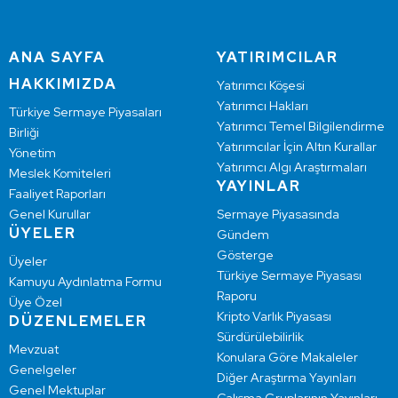
ANA SAYFA
YATIRIMCILAR
HAKKIMIZDA
Yatırımcı Köşesi
Yatırımcı Hakları
Türkiye Sermaye Piyasaları
Yatırımcı Temel Bilgilendirme
Birliği
Yatırımcılar İçin Altın Kurallar
Yönetim
Yatırımcı Algı Araştırmaları
Meslek Komiteleri
YAYINLAR
Faaliyet Raporları
Genel Kurullar
Sermaye Piyasasında
ÜYELER
Gündem
Gösterge
Üyeler
Türkiye Sermaye Piyasası
Kamuyu Aydınlatma Formu
Raporu
Üye Özel
Kripto Varlık Piyasası
DÜZENLEMELER
Sürdürülebilirlik
Mevzuat
Konulara Göre Makaleler
Genelgeler
Diğer Araştırma Yayınları
Genel Mektuplar