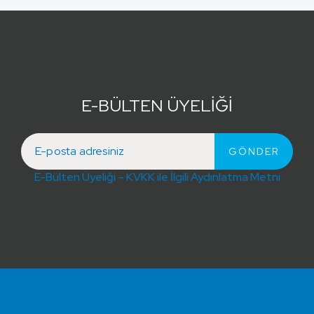
E-BÜLTEN ÜYELİĞİ
E-Bülten Üyeliği – KVKK ile İlgili Aydınlatma Metni