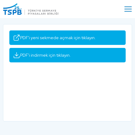
Menu
Close
PDF'i yeni sekmede açmak için tıklayın.
PDF'i indirmek için tıklayın.