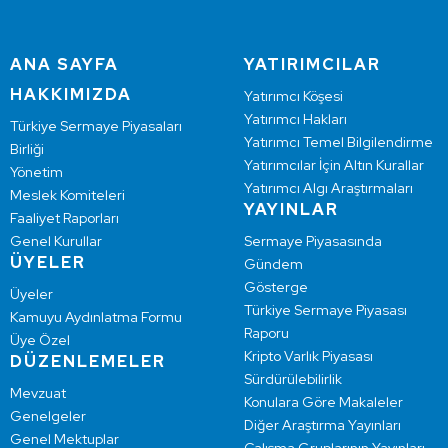
ANA SAYFA
YATIRIMCILAR
HAKKIMIZDA
Yatırımcı Köşesi
Yatırımcı Hakları
Türkiye Sermaye Piyasaları
Yatırımcı Temel Bilgilendirme
Birliği
Yatırımcılar İçin Altın Kurallar
Yönetim
Yatırımcı Algı Araştırmaları
Meslek Komiteleri
YAYINLAR
Faaliyet Raporları
Genel Kurullar
Sermaye Piyasasında
ÜYELER
Gündem
Gösterge
Üyeler
Türkiye Sermaye Piyasası
Kamuyu Aydınlatma Formu
Raporu
Üye Özel
Kripto Varlık Piyasası
DÜZENLEMELER
Sürdürülebilirlik
Mevzuat
Konulara Göre Makaleler
Genelgeler
Diğer Araştırma Yayınları
Genel Mektuplar