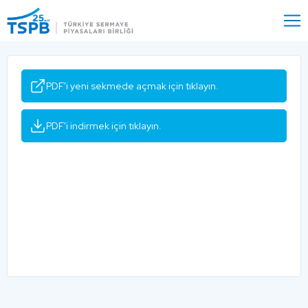
Menu
Close
PDF'i yeni sekmede açmak için tıklayın.
PDF'i indirmek için tıklayın.