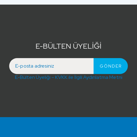
E-BÜLTEN ÜYELİĞİ
E-Bülten Üyeliği – KVKK ile İlgili Aydınlatma Metni