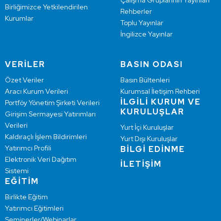
Çalışma Gruplarının Yayınları
Birliğimizce Yetkilendirilen
Rehberler
Kurumlar
Toplu Yayınlar
İngilizce Yayınlar
VERİLER
BASIN ODASI
Özet Veriler
Basın Bültenleri
Aracı Kurum Verileri
Kurumsal İletişim Rehberi
İLGİLİ KURUM VE
Portföy Yönetim Şirketi Verileri
KURULUŞLAR
Girişim Sermayesi Yatırımları
Verileri
Yurt İçi Kuruluşlar
Kaldıraçlı İşlem Bildirimleri
Yurt Dışı Kuruluşlar
Yatırımcı Profili
BİLGİ EDİNME
Elektronik Veri Dağıtım
İLETİŞİM
Sistemi
EĞİTİM
Birlikte Eğitim
Yatırımcı Eğitimleri
Seminerler/Webinarlar