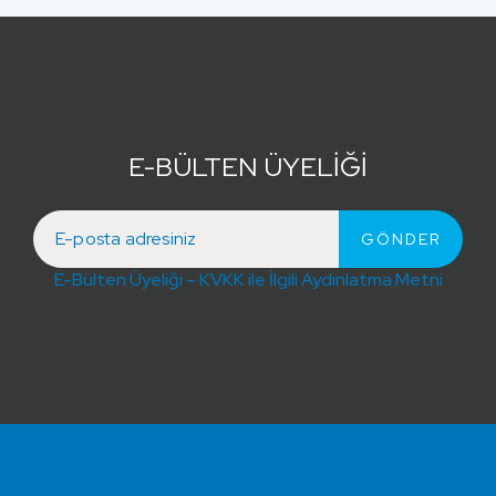
E-BÜLTEN ÜYELİĞİ
E-Bülten Üyeliği – KVKK ile İlgili Aydınlatma Metni