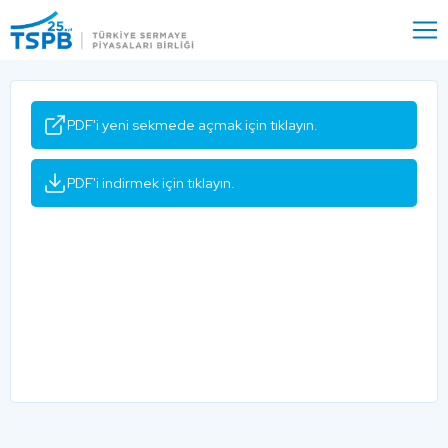
Menu
Close
PDF'i yeni sekmede açmak için tıklayın.
PDF'i indirmek için tıklayın.