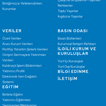
Çalışma Gruplarının Yayınları
Birliğimizce Yetkilendirilen
Rehberler
Kurumlar
Toplu Yayınlar
İngilizce Yayınlar
VERİLER
BASIN ODASI
Özet Veriler
Basın Bültenleri
Aracı Kurum Verileri
Kurumsal İletişim Rehberi
İLGİLİ KURUM VE
Portföy Yönetim Şirketi Verileri
KURULUŞLAR
Girişim Sermayesi Yatırımları
Verileri
Yurt İçi Kuruluşlar
Kaldıraçlı İşlem Bildirimleri
Yurt Dışı Kuruluşlar
Yatırımcı Profili
BİLGİ EDİNME
Elektronik Veri Dağıtım
İLETİŞİM
Sistemi
EĞİTİM
Birlikte Eğitim
Yatırımcı Eğitimleri
Seminerler/Webinarlar