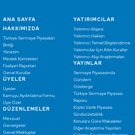
ANA SAYFA
YATIRIMCILAR
HAKKIMIZDA
Yatırımcı Köşesi
Yatırımcı Hakları
Türkiye Sermaye Piyasaları
Yatırımcı Temel Bilgilendirme
Birliği
Yatırımcılar İçin Altın Kurallar
Yönetim
Yatırımcı Algı Araştırmaları
Meslek Komiteleri
YAYINLAR
Faaliyet Raporları
Genel Kurullar
Sermaye Piyasasında
ÜYELER
Gündem
Gösterge
Üyeler
Türkiye Sermaye Piyasası
Kamuyu Aydınlatma Formu
Raporu
Üye Özel
Kripto Varlık Piyasası
DÜZENLEMELER
Sürdürülebilirlik
Mevzuat
Konulara Göre Makaleler
Genelgeler
Diğer Araştırma Yayınları
Genel Mektuplar