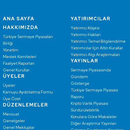
ANA SAYFA
YATIRIMCILAR
HAKKIMIZDA
Yatırımcı Köşesi
Yatırımcı Hakları
Türkiye Sermaye Piyasaları
Yatırımcı Temel Bilgilendirme
Birliği
Yatırımcılar İçin Altın Kurallar
Yönetim
Yatırımcı Algı Araştırmaları
Meslek Komiteleri
YAYINLAR
Faaliyet Raporları
Genel Kurullar
Sermaye Piyasasında
ÜYELER
Gündem
Gösterge
Üyeler
Türkiye Sermaye Piyasası
Kamuyu Aydınlatma Formu
Raporu
Üye Özel
Kripto Varlık Piyasası
DÜZENLEMELER
Sürdürülebilirlik
Mevzuat
Konulara Göre Makaleler
Genelgeler
Diğer Araştırma Yayınları
Genel Mektuplar