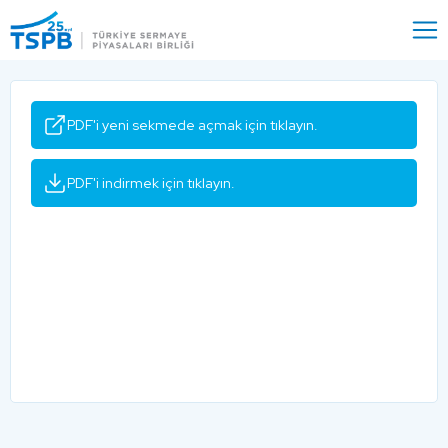
Menu
Close
PDF'i yeni sekmede açmak için tıklayın.
PDF'i indirmek için tıklayın.