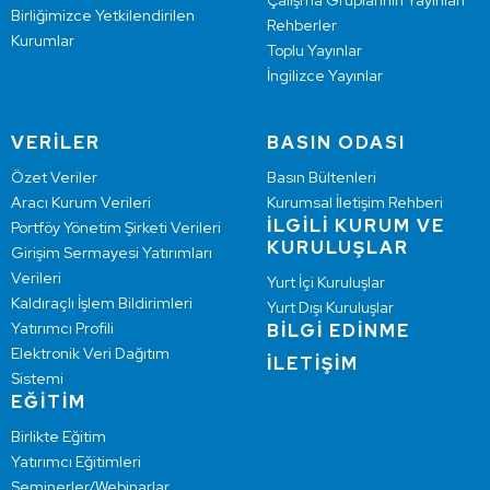
Çalışma Gruplarının Yayınları
Birliğimizce Yetkilendirilen
Rehberler
Kurumlar
Toplu Yayınlar
İngilizce Yayınlar
VERİLER
BASIN ODASI
Özet Veriler
Basın Bültenleri
Aracı Kurum Verileri
Kurumsal İletişim Rehberi
İLGİLİ KURUM VE
Portföy Yönetim Şirketi Verileri
KURULUŞLAR
Girişim Sermayesi Yatırımları
Verileri
Yurt İçi Kuruluşlar
Kaldıraçlı İşlem Bildirimleri
Yurt Dışı Kuruluşlar
Yatırımcı Profili
BİLGİ EDİNME
Elektronik Veri Dağıtım
İLETİŞİM
Sistemi
EĞİTİM
Birlikte Eğitim
Yatırımcı Eğitimleri
Seminerler/Webinarlar