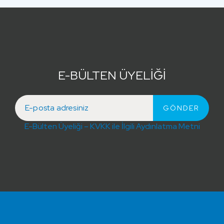
E-BÜLTEN ÜYELİĞİ
E-Bülten Üyeliği – KVKK ile İlgili Aydınlatma Metni