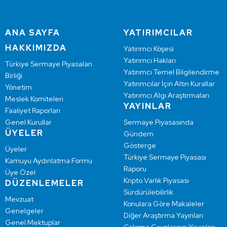
ANA SAYFA
YATIRIMCILAR
HAKKIMIZDA
Yatırımcı Köşesi
Yatırımcı Hakları
Türkiye Sermaye Piyasaları
Yatırımcı Temel Bilgilendirme
Birliği
Yatırımcılar İçin Altın Kurallar
Yönetim
Yatırımcı Algı Araştırmaları
Meslek Komiteleri
YAYINLAR
Faaliyet Raporları
Genel Kurullar
Sermaye Piyasasında
ÜYELER
Gündem
Gösterge
Üyeler
Türkiye Sermaye Piyasası
Kamuyu Aydınlatma Formu
Raporu
Üye Özel
Kripto Varlık Piyasası
DÜZENLEMELER
Sürdürülebilirlik
Mevzuat
Konulara Göre Makaleler
Genelgeler
Diğer Araştırma Yayınları
Genel Mektuplar