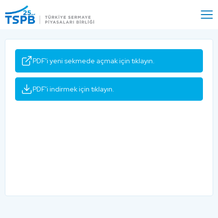
Menu
Close
PDF'i yeni sekmede açmak için tıklayın.
PDF'i indirmek için tıklayın.