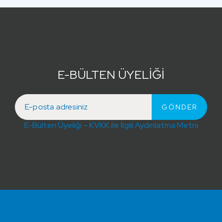
E-BÜLTEN ÜYELİĞİ
E-Bülten Üyeliği – KVKK ile İlgili Aydınlatma Metni