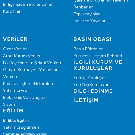
Çalışma Gruplarının Yayınları
Birliğimizce Yetkilendirilen
Rehberler
Kurumlar
Toplu Yayınlar
İngilizce Yayınlar
VERİLER
BASIN ODASI
Özet Veriler
Basın Bültenleri
Aracı Kurum Verileri
Kurumsal İletişim Rehberi
İLGİLİ KURUM VE
Portföy Yönetim Şirketi Verileri
KURULUŞLAR
Girişim Sermayesi Yatırımları
Verileri
Yurt İçi Kuruluşlar
Kaldıraçlı İşlem Bildirimleri
Yurt Dışı Kuruluşlar
Yatırımcı Profili
BİLGİ EDİNME
Elektronik Veri Dağıtım
İLETİŞİM
Sistemi
EĞİTİM
Birlikte Eğitim
Yatırımcı Eğitimleri
Seminerler/Webinarlar