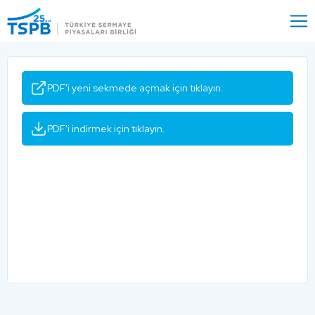
Menu
Close
PDF'i yeni sekmede açmak için tıklayın.
PDF'i indirmek için tıklayın.