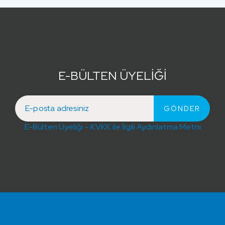
E-BÜLTEN ÜYELİĞİ
E-Bülten Üyeliği – KVKK ile İlgili Aydınlatma Metni