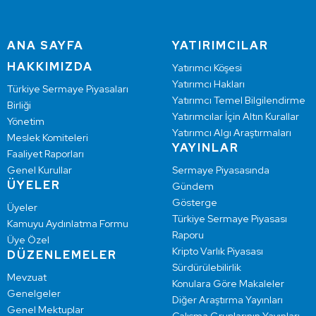
ANA SAYFA
YATIRIMCILAR
HAKKIMIZDA
Yatırımcı Köşesi
Yatırımcı Hakları
Türkiye Sermaye Piyasaları
Yatırımcı Temel Bilgilendirme
Birliği
Yatırımcılar İçin Altın Kurallar
Yönetim
Yatırımcı Algı Araştırmaları
Meslek Komiteleri
YAYINLAR
Faaliyet Raporları
Genel Kurullar
Sermaye Piyasasında
ÜYELER
Gündem
Gösterge
Üyeler
Türkiye Sermaye Piyasası
Kamuyu Aydınlatma Formu
Raporu
Üye Özel
Kripto Varlık Piyasası
DÜZENLEMELER
Sürdürülebilirlik
Mevzuat
Konulara Göre Makaleler
Genelgeler
Diğer Araştırma Yayınları
Genel Mektuplar