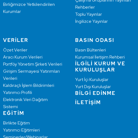
Çalışma Gruplarının Yayınları
Birliğimizce Yetkilendirilen
Rehberler
Kurumlar
Toplu Yayınlar
İngilizce Yayınlar
VERİLER
BASIN ODASI
Özet Veriler
Basın Bültenleri
Aracı Kurum Verileri
Kurumsal İletişim Rehberi
İLGİLİ KURUM VE
Portföy Yönetim Şirketi Verileri
KURULUŞLAR
Girişim Sermayesi Yatırımları
Verileri
Yurt İçi Kuruluşlar
Kaldıraçlı İşlem Bildirimleri
Yurt Dışı Kuruluşlar
Yatırımcı Profili
BİLGİ EDİNME
Elektronik Veri Dağıtım
İLETİŞİM
Sistemi
EĞİTİM
Birlikte Eğitim
Yatırımcı Eğitimleri
Seminerler/Webinarlar