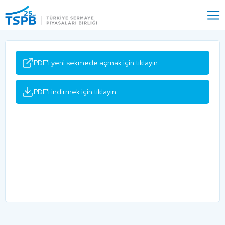
Menu
Close
PDF'i yeni sekmede açmak için tıklayın.
PDF'i indirmek için tıklayın.