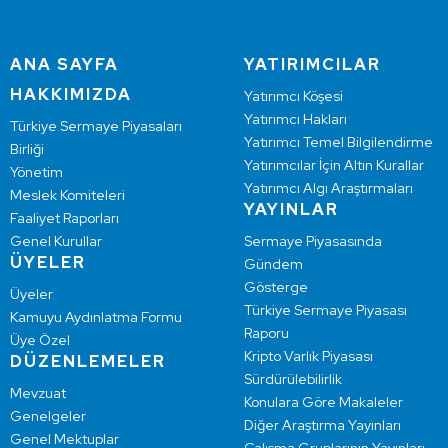
ANA SAYFA
YATIRIMCILAR
HAKKIMIZDA
Yatırımcı Köşesi
Yatırımcı Hakları
Türkiye Sermaye Piyasaları
Yatırımcı Temel Bilgilendirme
Birliği
Yatırımcılar İçin Altın Kurallar
Yönetim
Yatırımcı Algı Araştırmaları
Meslek Komiteleri
YAYINLAR
Faaliyet Raporları
Genel Kurullar
Sermaye Piyasasında
ÜYELER
Gündem
Gösterge
Üyeler
Türkiye Sermaye Piyasası
Kamuyu Aydınlatma Formu
Raporu
Üye Özel
Kripto Varlık Piyasası
DÜZENLEMELER
Sürdürülebilirlik
Mevzuat
Konulara Göre Makaleler
Genelgeler
Diğer Araştırma Yayınları
Genel Mektuplar