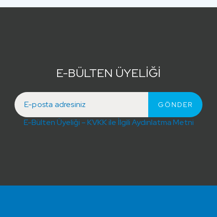
E-BÜLTEN ÜYELİĞİ
E-Bülten Üyeliği – KVKK ile İlgili Aydınlatma Metni