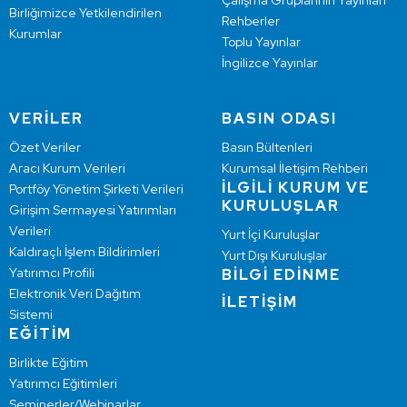
Çalışma Gruplarının Yayınları
Birliğimizce Yetkilendirilen
Rehberler
Kurumlar
Toplu Yayınlar
İngilizce Yayınlar
VERİLER
BASIN ODASI
Özet Veriler
Basın Bültenleri
Aracı Kurum Verileri
Kurumsal İletişim Rehberi
İLGİLİ KURUM VE
Portföy Yönetim Şirketi Verileri
KURULUŞLAR
Girişim Sermayesi Yatırımları
Verileri
Yurt İçi Kuruluşlar
Kaldıraçlı İşlem Bildirimleri
Yurt Dışı Kuruluşlar
Yatırımcı Profili
BİLGİ EDİNME
Elektronik Veri Dağıtım
İLETİŞİM
Sistemi
EĞİTİM
Birlikte Eğitim
Yatırımcı Eğitimleri
Seminerler/Webinarlar