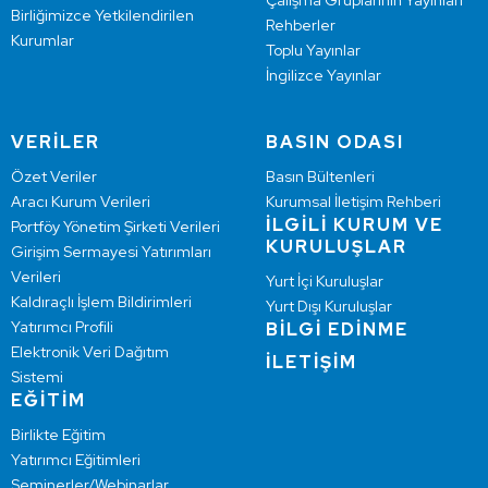
Çalışma Gruplarının Yayınları
Birliğimizce Yetkilendirilen
Rehberler
Kurumlar
Toplu Yayınlar
İngilizce Yayınlar
VERİLER
BASIN ODASI
Özet Veriler
Basın Bültenleri
Aracı Kurum Verileri
Kurumsal İletişim Rehberi
İLGİLİ KURUM VE
Portföy Yönetim Şirketi Verileri
KURULUŞLAR
Girişim Sermayesi Yatırımları
Verileri
Yurt İçi Kuruluşlar
Kaldıraçlı İşlem Bildirimleri
Yurt Dışı Kuruluşlar
Yatırımcı Profili
BİLGİ EDİNME
Elektronik Veri Dağıtım
İLETİŞİM
Sistemi
EĞİTİM
Birlikte Eğitim
Yatırımcı Eğitimleri
Seminerler/Webinarlar