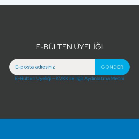
E-BÜLTEN ÜYELİĞİ
E-Bülten Üyeliği – KVKK ile İlgili Aydınlatma Metni