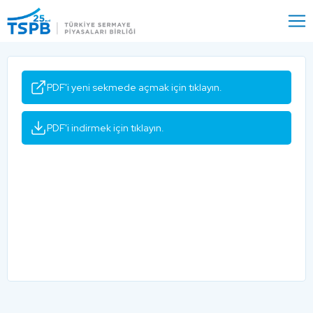
Menu
Close
PDF'i yeni sekmede açmak için tıklayın.
PDF'i indirmek için tıklayın.