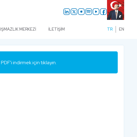
UŞMAZLIK MERKEZI
İLETIŞIM
TR
EN
PDF'i indirmek için tıklayın.