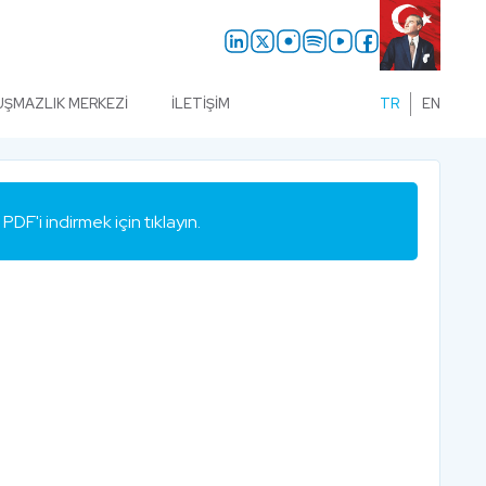
UŞMAZLIK MERKEZI
İLETIŞIM
TR
EN
PDF'i indirmek için tıklayın.