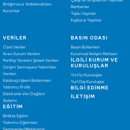
Çalışma Gruplarının Yayınları
Birliğimizce Yetkilendirilen
Rehberler
Kurumlar
Toplu Yayınlar
İngilizce Yayınlar
VERİLER
BASIN ODASI
Özet Veriler
Basın Bültenleri
Aracı Kurum Verileri
Kurumsal İletişim Rehberi
İLGİLİ KURUM VE
Portföy Yönetim Şirketi Verileri
KURULUŞLAR
Girişim Sermayesi Yatırımları
Verileri
Yurt İçi Kuruluşlar
Kaldıraçlı İşlem Bildirimleri
Yurt Dışı Kuruluşlar
Yatırımcı Profili
BİLGİ EDİNME
Elektronik Veri Dağıtım
İLETİŞİM
Sistemi
EĞİTİM
Birlikte Eğitim
Yatırımcı Eğitimleri
Seminerler/Webinarlar