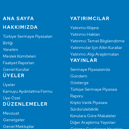
ANA SAYFA
YATIRIMCILAR
HAKKIMIZDA
Yatırımcı Köşesi
Yatırımcı Hakları
Türkiye Sermaye Piyasaları
Yatırımcı Temel Bilgilendirme
Birliği
Yatırımcılar İçin Altın Kurallar
Yönetim
Yatırımcı Algı Araştırmaları
Meslek Komiteleri
YAYINLAR
Faaliyet Raporları
Genel Kurullar
Sermaye Piyasasında
ÜYELER
Gündem
Gösterge
Üyeler
Türkiye Sermaye Piyasası
Kamuyu Aydınlatma Formu
Raporu
Üye Özel
Kripto Varlık Piyasası
DÜZENLEMELER
Sürdürülebilirlik
Mevzuat
Konulara Göre Makaleler
Genelgeler
Diğer Araştırma Yayınları
Genel Mektuplar