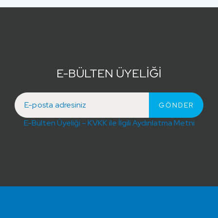
E-BÜLTEN ÜYELİĞİ
E-Bülten Üyeliği – KVKK ile İlgili Aydınlatma Metni