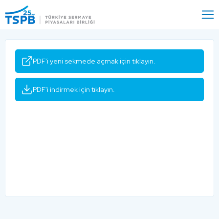
Menu
Close
PDF'i yeni sekmede açmak için tıklayın.
PDF'i indirmek için tıklayın.