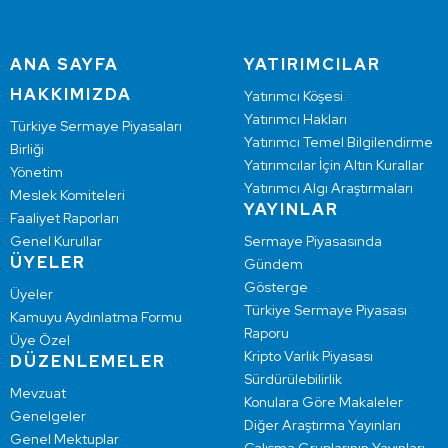
ANA SAYFA
YATIRIMCILAR
HAKKIMIZDA
Yatırımcı Köşesi
Yatırımcı Hakları
Türkiye Sermaye Piyasaları
Yatırımcı Temel Bilgilendirme
Birliği
Yatırımcılar İçin Altın Kurallar
Yönetim
Yatırımcı Algı Araştırmaları
Meslek Komiteleri
YAYINLAR
Faaliyet Raporları
Genel Kurullar
Sermaye Piyasasında
ÜYELER
Gündem
Gösterge
Üyeler
Türkiye Sermaye Piyasası
Kamuyu Aydınlatma Formu
Raporu
Üye Özel
Kripto Varlık Piyasası
DÜZENLEMELER
Sürdürülebilirlik
Mevzuat
Konulara Göre Makaleler
Genelgeler
Diğer Araştırma Yayınları
Genel Mektuplar