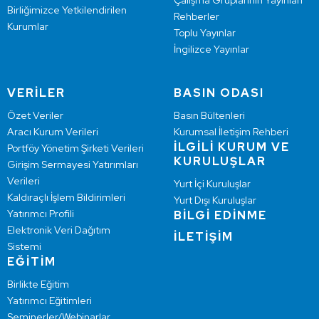
Çalışma Gruplarının Yayınları
Birliğimizce Yetkilendirilen
Rehberler
Kurumlar
Toplu Yayınlar
İngilizce Yayınlar
VERİLER
BASIN ODASI
Özet Veriler
Basın Bültenleri
Aracı Kurum Verileri
Kurumsal İletişim Rehberi
İLGİLİ KURUM VE
Portföy Yönetim Şirketi Verileri
KURULUŞLAR
Girişim Sermayesi Yatırımları
Verileri
Yurt İçi Kuruluşlar
Kaldıraçlı İşlem Bildirimleri
Yurt Dışı Kuruluşlar
Yatırımcı Profili
BİLGİ EDİNME
Elektronik Veri Dağıtım
İLETİŞİM
Sistemi
EĞİTİM
Birlikte Eğitim
Yatırımcı Eğitimleri
Seminerler/Webinarlar