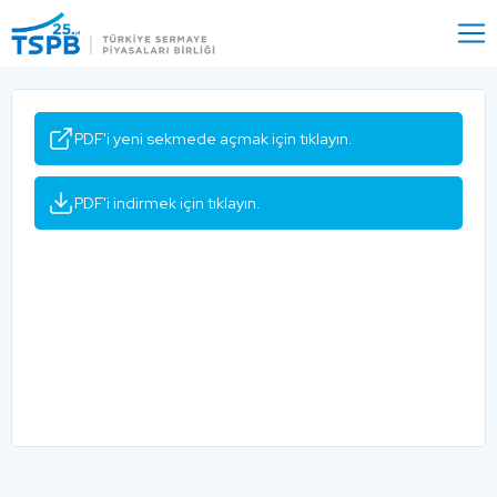
Menu
Close
PDF'i yeni sekmede açmak için tıklayın.
PDF'i indirmek için tıklayın.