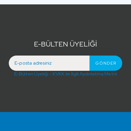
E-BÜLTEN ÜYELİĞİ
E-Bülten Üyeliği – KVKK ile İlgili Aydınlatma Metni