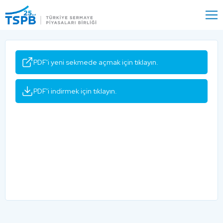
Menu
Close
PDF'i yeni sekmede açmak için tıklayın.
PDF'i indirmek için tıklayın.