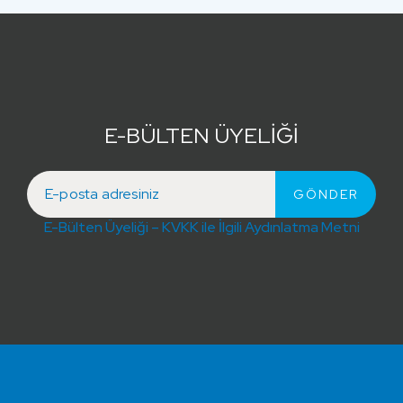
E-BÜLTEN ÜYELİĞİ
E-Bülten Üyeliği – KVKK ile İlgili Aydınlatma Metni