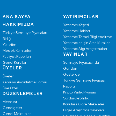
ANA SAYFA
YATIRIMCILAR
HAKKIMIZDA
Yatırımcı Köşesi
Yatırımcı Hakları
Türkiye Sermaye Piyasaları
Yatırımcı Temel Bilgilendirme
Birliği
Yatırımcılar İçin Altın Kurallar
Yönetim
Yatırımcı Algı Araştırmaları
Meslek Komiteleri
YAYINLAR
Faaliyet Raporları
Genel Kurullar
Sermaye Piyasasında
ÜYELER
Gündem
Gösterge
Üyeler
Türkiye Sermaye Piyasası
Kamuyu Aydınlatma Formu
Raporu
Üye Özel
Kripto Varlık Piyasası
DÜZENLEMELER
Sürdürülebilirlik
Mevzuat
Konulara Göre Makaleler
Genelgeler
Diğer Araştırma Yayınları
Genel Mektuplar