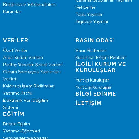
Çalışma Gruplarının Yayınları
Birliğimizce Yetkilendirilen
Rehberler
Kurumlar
Toplu Yayınlar
İngilizce Yayınlar
VERİLER
BASIN ODASI
Özet Veriler
Basın Bültenleri
Aracı Kurum Verileri
Kurumsal İletişim Rehberi
İLGİLİ KURUM VE
Portföy Yönetim Şirketi Verileri
KURULUŞLAR
Girişim Sermayesi Yatırımları
Verileri
Yurt İçi Kuruluşlar
Kaldıraçlı İşlem Bildirimleri
Yurt Dışı Kuruluşlar
Yatırımcı Profili
BİLGİ EDİNME
Elektronik Veri Dağıtım
İLETİŞİM
Sistemi
EĞİTİM
Birlikte Eğitim
Yatırımcı Eğitimleri
Seminerler/Webinarlar