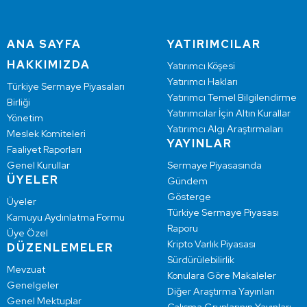
ANA SAYFA
YATIRIMCILAR
HAKKIMIZDA
Yatırımcı Köşesi
Yatırımcı Hakları
Türkiye Sermaye Piyasaları
Yatırımcı Temel Bilgilendirme
Birliği
Yatırımcılar İçin Altın Kurallar
Yönetim
Yatırımcı Algı Araştırmaları
Meslek Komiteleri
YAYINLAR
Faaliyet Raporları
Genel Kurullar
Sermaye Piyasasında
ÜYELER
Gündem
Gösterge
Üyeler
Türkiye Sermaye Piyasası
Kamuyu Aydınlatma Formu
Raporu
Üye Özel
Kripto Varlık Piyasası
DÜZENLEMELER
Sürdürülebilirlik
Mevzuat
Konulara Göre Makaleler
Genelgeler
Diğer Araştırma Yayınları
Genel Mektuplar