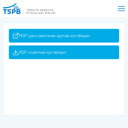
Menu
Close
PDF'i yeni sekmede açmak için tıklayın.
PDF'i indirmek için tıklayın.