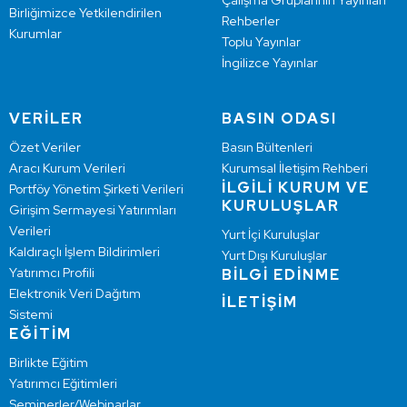
Çalışma Gruplarının Yayınları
Birliğimizce Yetkilendirilen
Rehberler
Kurumlar
Toplu Yayınlar
İngilizce Yayınlar
VERİLER
BASIN ODASI
Özet Veriler
Basın Bültenleri
Aracı Kurum Verileri
Kurumsal İletişim Rehberi
İLGİLİ KURUM VE
Portföy Yönetim Şirketi Verileri
KURULUŞLAR
Girişim Sermayesi Yatırımları
Verileri
Yurt İçi Kuruluşlar
Kaldıraçlı İşlem Bildirimleri
Yurt Dışı Kuruluşlar
Yatırımcı Profili
BİLGİ EDİNME
Elektronik Veri Dağıtım
İLETİŞİM
Sistemi
EĞİTİM
Birlikte Eğitim
Yatırımcı Eğitimleri
Seminerler/Webinarlar