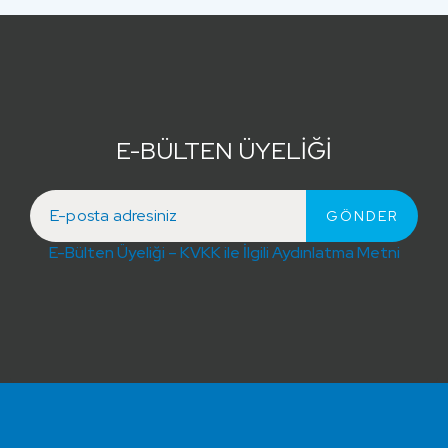
E-BÜLTEN ÜYELİĞİ
E-Bülten Üyeliği – KVKK ile İlgili Aydınlatma Metni