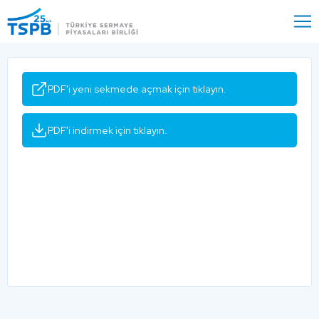
Menu
Close
PDF'i yeni sekmede açmak için tıklayın.
PDF'i indirmek için tıklayın.