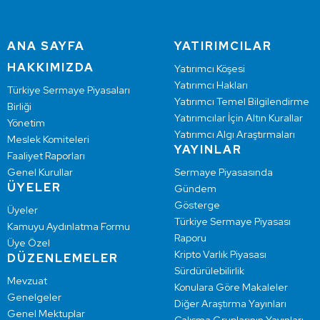
ANA SAYFA
YATIRIMCILAR
HAKKIMIZDA
Yatırımcı Köşesi
Yatırımcı Hakları
Türkiye Sermaye Piyasaları
Yatırımcı Temel Bilgilendirme
Birliği
Yatırımcılar İçin Altın Kurallar
Yönetim
Yatırımcı Algı Araştırmaları
Meslek Komiteleri
YAYINLAR
Faaliyet Raporları
Genel Kurullar
Sermaye Piyasasında
ÜYELER
Gündem
Gösterge
Üyeler
Türkiye Sermaye Piyasası
Kamuyu Aydınlatma Formu
Raporu
Üye Özel
Kripto Varlık Piyasası
DÜZENLEMELER
Sürdürülebilirlik
Mevzuat
Konulara Göre Makaleler
Genelgeler
Diğer Araştırma Yayınları
Genel Mektuplar