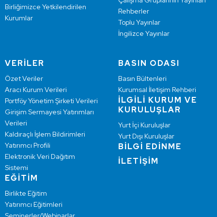
Çalışma Gruplarının Yayınları
Birliğimizce Yetkilendirilen
Rehberler
Kurumlar
Toplu Yayınlar
İngilizce Yayınlar
VERİLER
BASIN ODASI
Özet Veriler
Basın Bültenleri
Aracı Kurum Verileri
Kurumsal İletişim Rehberi
İLGİLİ KURUM VE
Portföy Yönetim Şirketi Verileri
KURULUŞLAR
Girişim Sermayesi Yatırımları
Verileri
Yurt İçi Kuruluşlar
Kaldıraçlı İşlem Bildirimleri
Yurt Dışı Kuruluşlar
Yatırımcı Profili
BİLGİ EDİNME
Elektronik Veri Dağıtım
İLETİŞİM
Sistemi
EĞİTİM
Birlikte Eğitim
Yatırımcı Eğitimleri
Seminerler/Webinarlar