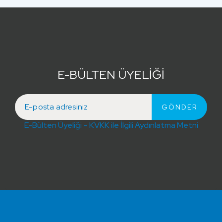
E-BÜLTEN ÜYELİĞİ
E-Bülten Üyeliği – KVKK ile İlgili Aydınlatma Metni