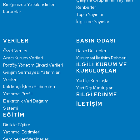
Çalışma Gruplarının Yayınları
Birliğimizce Yetkilendirilen
Rehberler
Kurumlar
Toplu Yayınlar
İngilizce Yayınlar
VERİLER
BASIN ODASI
Özet Veriler
Basın Bültenleri
Aracı Kurum Verileri
Kurumsal İletişim Rehberi
İLGİLİ KURUM VE
Portföy Yönetim Şirketi Verileri
KURULUŞLAR
Girişim Sermayesi Yatırımları
Verileri
Yurt İçi Kuruluşlar
Kaldıraçlı İşlem Bildirimleri
Yurt Dışı Kuruluşlar
Yatırımcı Profili
BİLGİ EDİNME
Elektronik Veri Dağıtım
İLETİŞİM
Sistemi
EĞİTİM
Birlikte Eğitim
Yatırımcı Eğitimleri
Seminerler/Webinarlar