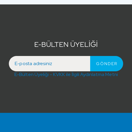
E-BÜLTEN ÜYELİĞİ
E-Bülten Üyeliği – KVKK ile İlgili Aydınlatma Metni