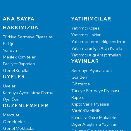
ANA SAYFA
YATIRIMCILAR
HAKKIMIZDA
Yatırımcı Köşesi
Yatırımcı Hakları
Türkiye Sermaye Piyasaları
Yatırımcı Temel Bilgilendirme
Birliği
Yatırımcılar İçin Altın Kurallar
Yönetim
Yatırımcı Algı Araştırmaları
Meslek Komiteleri
YAYINLAR
Faaliyet Raporları
Genel Kurullar
Sermaye Piyasasında
ÜYELER
Gündem
Gösterge
Üyeler
Türkiye Sermaye Piyasası
Kamuyu Aydınlatma Formu
Raporu
Üye Özel
Kripto Varlık Piyasası
DÜZENLEMELER
Sürdürülebilirlik
Mevzuat
Konulara Göre Makaleler
Genelgeler
Diğer Araştırma Yayınları
Genel Mektuplar