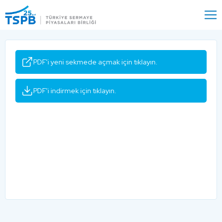
Menu
Close
PDF'i yeni sekmede açmak için tıklayın.
PDF'i indirmek için tıklayın.