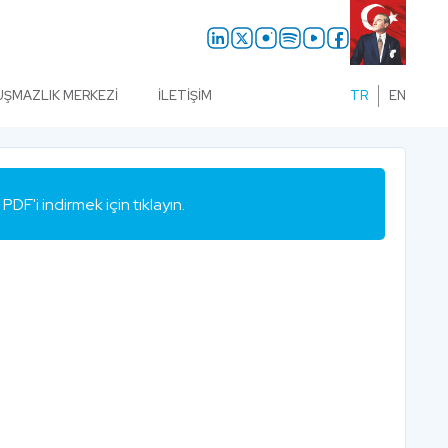
UŞMAZLIK MERKEZI
İLETIŞIM
TR
EN
PDF'i indirmek için tıklayın.