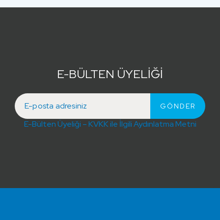
E-BÜLTEN ÜYELİĞİ
E-Bülten Üyeliği – KVKK ile İlgili Aydınlatma Metni