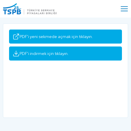
Menu
Close
PDF'i yeni sekmede açmak için tıklayın.
PDF'i indirmek için tıklayın.