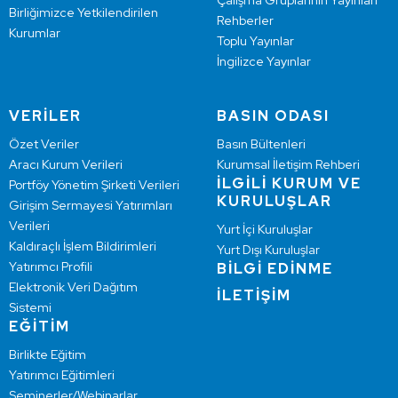
Çalışma Gruplarının Yayınları
Birliğimizce Yetkilendirilen
Rehberler
Kurumlar
Toplu Yayınlar
İngilizce Yayınlar
VERİLER
BASIN ODASI
Özet Veriler
Basın Bültenleri
Aracı Kurum Verileri
Kurumsal İletişim Rehberi
İLGİLİ KURUM VE
Portföy Yönetim Şirketi Verileri
KURULUŞLAR
Girişim Sermayesi Yatırımları
Verileri
Yurt İçi Kuruluşlar
Kaldıraçlı İşlem Bildirimleri
Yurt Dışı Kuruluşlar
Yatırımcı Profili
BİLGİ EDİNME
Elektronik Veri Dağıtım
İLETİŞİM
Sistemi
EĞİTİM
Birlikte Eğitim
Yatırımcı Eğitimleri
Seminerler/Webinarlar