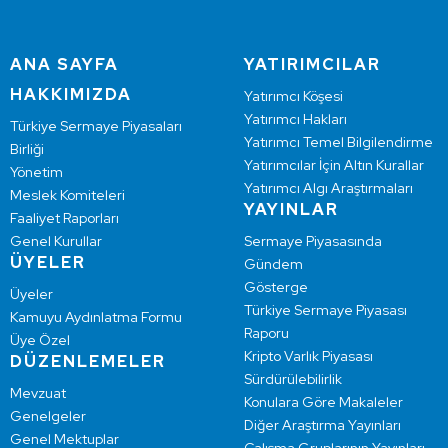
ANA SAYFA
YATIRIMCILAR
HAKKIMIZDA
Yatırımcı Köşesi
Yatırımcı Hakları
Türkiye Sermaye Piyasaları
Yatırımcı Temel Bilgilendirme
Birliği
Yatırımcılar İçin Altın Kurallar
Yönetim
Yatırımcı Algı Araştırmaları
Meslek Komiteleri
YAYINLAR
Faaliyet Raporları
Genel Kurullar
Sermaye Piyasasında
ÜYELER
Gündem
Gösterge
Üyeler
Türkiye Sermaye Piyasası
Kamuyu Aydınlatma Formu
Raporu
Üye Özel
Kripto Varlık Piyasası
DÜZENLEMELER
Sürdürülebilirlik
Mevzuat
Konulara Göre Makaleler
Genelgeler
Diğer Araştırma Yayınları
Genel Mektuplar